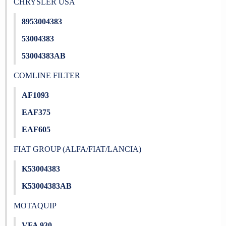
CHRYSLER USA
8953004383
53004383
53004383AB
COMLINE FILTER
AF1093
EAF375
EAF605
FIAT GROUP (ALFA/FIAT/LANCIA)
K53004383
K53004383AB
MOTAQUIP
VFA 930