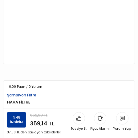
0.00 Puan / 0 Yorum
Şampiyon Filtre
HAVA FİLTRE
652,99 TL
%45
359,14 TL
İNDİRİM
Tavsiye Et
Fiyat Alarmı
Yorum Yap
37,58 TL den başlayan taksitlerle!