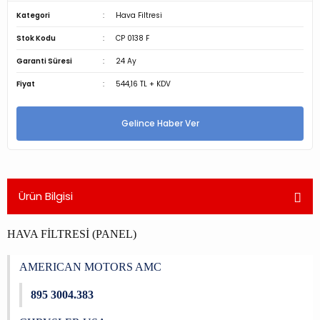
Kategori
Hava Filtresi
Stok Kodu
CP 0138 F
Garanti Süresi
24 Ay
Fiyat
544,16 TL + KDV
Gelince Haber Ver
Ürün Bilgisi
HAVA FİLTRESİ (PANEL)
AMERICAN MOTORS AMC
895 3004.383