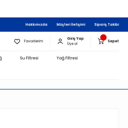
Hakkımızda
Müşteri İletişimi
Sipariş Takibi
Giriş Yap
Favorilerim
Sepet
Üye ol
ğ
Su Filtresi
Yağ Filtresi