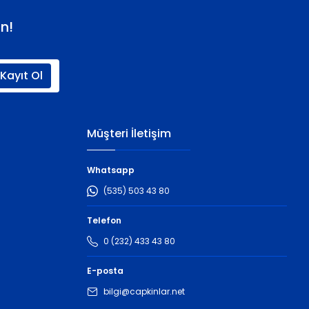
n!
Kayıt Ol
Müşteri İletişim
Whatsapp
(535) 503 43 80
Telefon
0 (232) 433 43 80
E-posta
bilgi@capkinlar.net