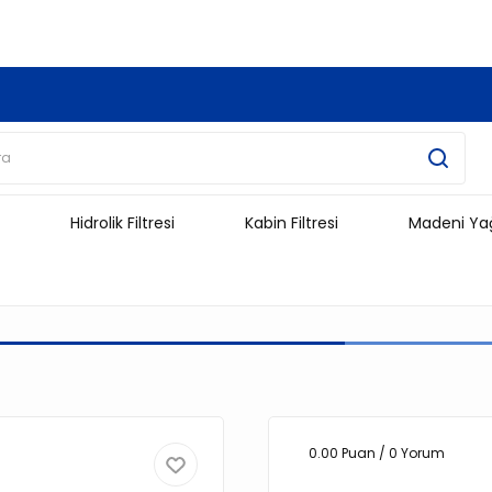
3.500 TL Ve Üzeri Alışverişlerinizde Kargo Ücretsiz !!!!!
Hidrolik Filtresi
Kabin Filtresi
Madeni Ya
0.00 Puan / 0 Yorum