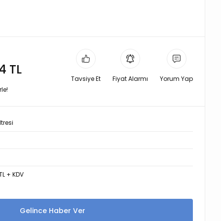
4 TL
Tavsiye Et
Fiyat Alarmı
Yorum Yap
le!
tresi
TL + KDV
Gelince Haber Ver