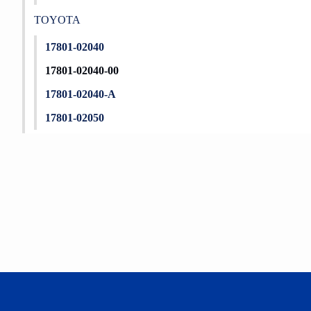
TOYOTA
17801-02040
17801-02040-00
17801-02040-A
17801-02050
Bu ürünün fiyat bilgisi, resim, ürün açıklamalarında ve diğer konu
Görüş ve önerileriniz için teşekkür ederiz.
Ürün resmi kalitesiz, bozuk veya görüntülenemiyor.
Ürün açıklamasında eksik bilgiler bulunuyor.
Ürün bilgilerinde hatalar bulunuyor.
Ürün fiyatı diğer sitelerden daha pahalı.
Bu ürüne benzer farklı alternatifler olmalı.