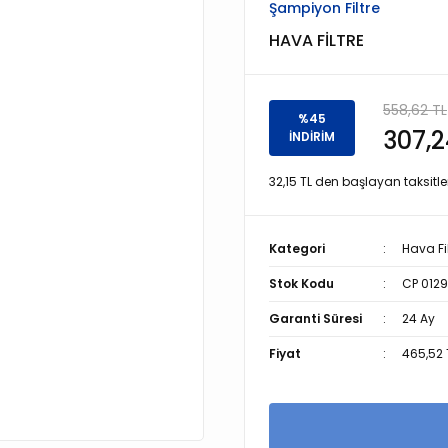
Şampiyon Filtre
HAVA FİLTRE
558,62 TL
%45
307,2
İNDİRİM
32,15 TL den başlayan taksitler
Kategori
Hava Fil
Stok Kodu
CP 0129
Garanti Süresi
24 Ay
Fiyat
465,52 