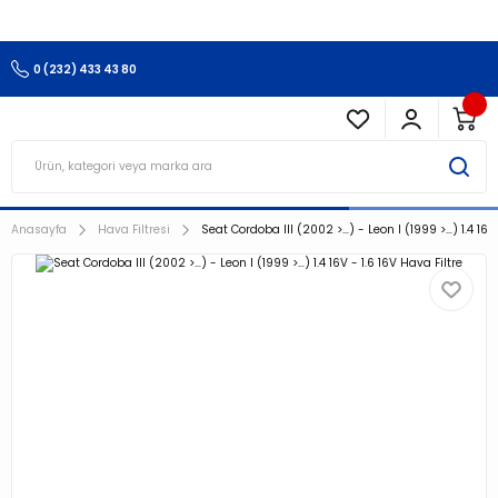
3.500 TL Ve Üzeri Alışverişlerinizde Kargo Ücretsiz !!!!!
0 (232) 433 43 80
Anasayfa
Hava Filtresi
Seat Cordoba III (2002 >…) - Leon I (1999 >…) 1.4 16V 