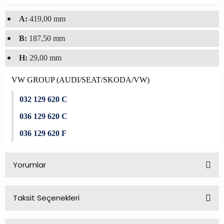
A:
419,00 mm
B:
187,50 mm
H:
29,00 mm
VW GROUP (AUDI/SEAT/SKODA/VW)
032 129 620 C
036 129 620 C
036 129 620 F
Yorumlar
Taksit Seçenekleri
Bu ürüne ilk yorumu siz yapın!