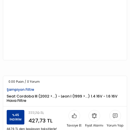
0.00 Puan / 0 Yorum
Şampiyon Filtre
Seat Cordoba III (2002 >…) - Leon I (1999 >…) 1.4 16V - 1.6 16V
Hava Filtre
777,70 TL
%45
427,73 TL
İNDİRİM
Tavsiye Et
Fiyat Alarmı
Yorum Yap
44,76 TL den başlayan taksitlerle!