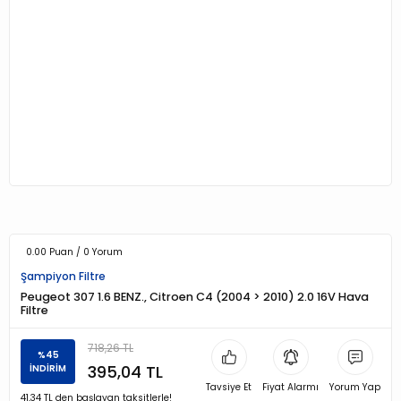
0.00 Puan / 0 Yorum
Şampiyon Filtre
Peugeot 307 1.6 BENZ., Citroen C4 (2004 > 2010) 2.0 16V Hava
Filtre
718,26 TL
%45
395,04 TL
İNDİRİM
Tavsiye Et
Fiyat Alarmı
Yorum Yap
41,34 TL den başlayan taksitlerle!