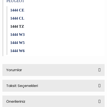
PEUGEOT
1444 CE
1444 CL
1444 TZ
1444 W3
1444 W5
1444 W6
Yorumlar
Taksit Seçenekleri
Bu ürüne ilk yorumu siz yapın!
Önerileriniz
Yorum Yaz