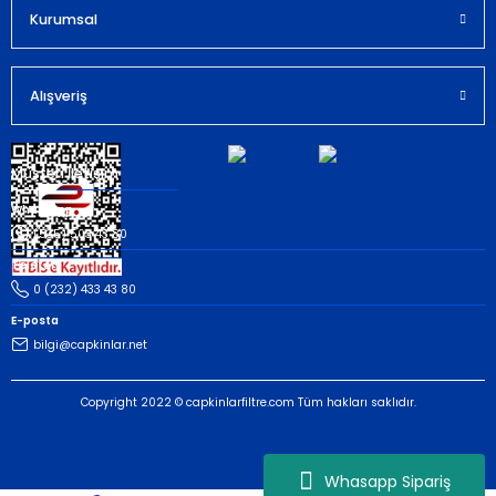
Kurumsal
Gönder
Alışveriş
Müşteri İletişim
Whatsapp
(535) 503 43 80
Telefon
0 (232) 433 43 80
E-posta
bilgi@capkinlar.net
Copyright 2022 © capkinlarfiltre.com Tüm hakları saklıdır.
Whasapp Sipariş