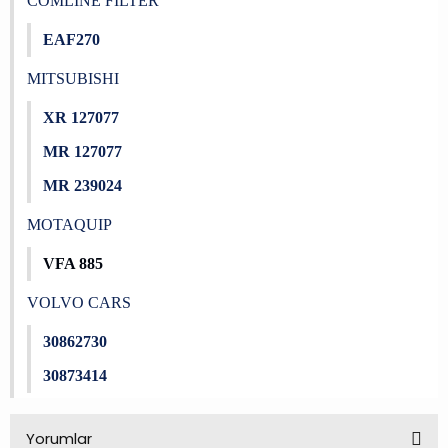
COMLINE FILTER
EAF270
MITSUBISHI
XR 127077
MR 127077
MR 239024
MOTAQUIP
VFA 885
VOLVO CARS
30862730
30873414
Yorumlar