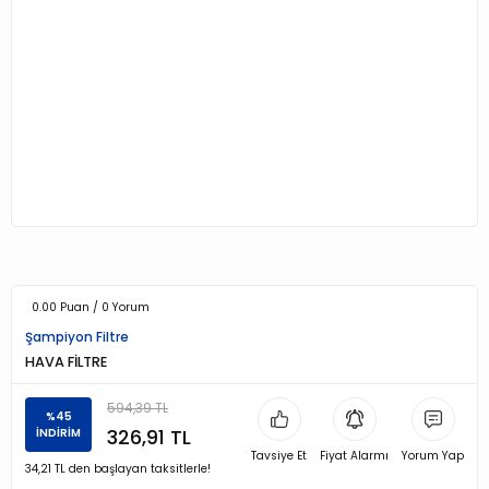
0.00 Puan / 0 Yorum
Şampiyon Filtre
HAVA FİLTRE
594,39 TL
%45
326,91 TL
İNDİRİM
Tavsiye Et
Fiyat Alarmı
Yorum Yap
34,21 TL den başlayan taksitlerle!