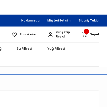
Hakkımızda
Müşteri İletişimi
Sipariş Takibi
Giriş Yap
Favorilerim
Sepet
Üye ol
ğ
Su Filtresi
Yağ Filtresi