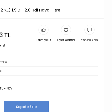
2 >…) 1.9 D - 2.0 Hdi Hava Filtre
3 TL
Tavsiye Et
Fiyat Alarmı
Yorum Yap
rle!
tresi
 F
TL + KDV
Sepete Ekle