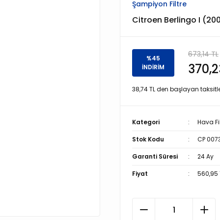
Şampiyon Filtre
Citroen Berlingo I (200
673,14 TL
%45
370,2
İNDİRİM
38,74 TL den başlayan taksitle
Kategori
Hava Fil
Stok Kodu
CP 0073
Garanti Süresi
24 Ay
Fiyat
560,95 