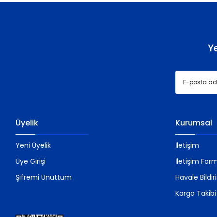
Ürün bilgilerinde hatalar bulunuyor.
Ürün fiyatı diğer sitelerden daha pahalı.
Bu ürüne benzer farklı alternatifler olmalı.
Y
Üyelik
Kurumsal
Yeni Üyelik
İletişim
Üye Girişi
İletişim For
Şifremi Unuttum
Havale Bildi
Kargo Takibi