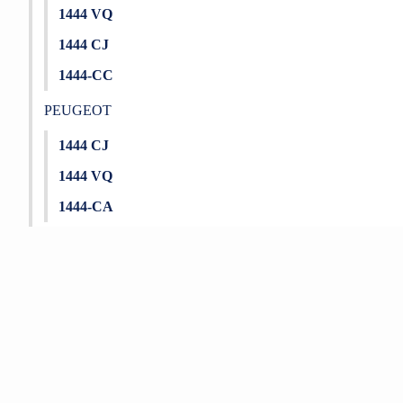
1444 VQ
1444 CJ
1444-CC
PEUGEOT
1444 CJ
1444 VQ
1444-CA
Bu ürünün fiyat bilgisi, resim, ürün açıklamalarında ve diğer konu
Görüş ve önerileriniz için teşekkür ederiz.
Ürün resmi kalitesiz, bozuk veya görüntülenemiyor.
Ürün açıklamasında eksik bilgiler bulunuyor.