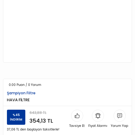
0.00 Puan / 0 Yorum
Şampiyon Filtre
HAVA FİLTRE
643,88 TL
%45
354,13 TL
İNDİRİM
Tavsiye Et
Fiyat Alarmı
Yorum Yap
37,06 TL den başlayan taksitlerle!