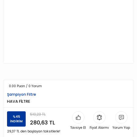
0.00 Puan / 0 Yorum
Şampiyon Filtre
HAVA FİLTRE
510,23 TL
%45
280,63 TL
İNDİRİM
Tavsiye Et
Fiyat Alarmı
Yorum Yap
29,37 TL den başlayan taksitlerle!