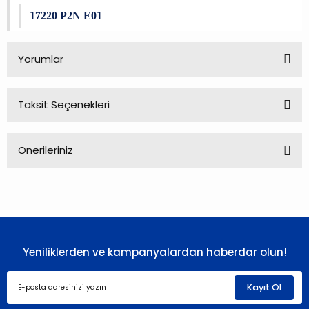
17220 P2N E01
Yorumlar
Taksit Seçenekleri
Bu ürüne ilk yorumu siz yapın!
Önerileriniz
Yorum Yaz
Bu ürünün fiyat bilgisi, resim, ürün açıklamalarında ve diğer
konularda yetersiz gördüğünüz noktaları öneri formunu
kullanarak tarafımıza iletebilirsiniz.
Görüş ve önerileriniz için teşekkür ederiz.
Yeniliklerden ve kampanyalardan haberdar olun!
Ürün resmi kalitesiz, bozuk veya görüntülenemiyor.
Ürün açıklamasında eksik bilgiler bulunuyor.
Kayıt Ol
Ürün bilgilerinde hatalar bulunuyor.