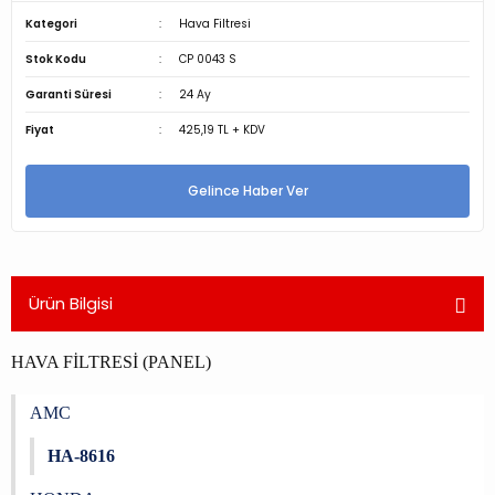
Kategori
Hava Filtresi
Stok Kodu
CP 0043 S
Garanti Süresi
24 Ay
Fiyat
425,19 TL + KDV
Gelince Haber Ver
Ürün Bilgisi
HAVA FİLTRESİ (PANEL)
AMC
HA-8616