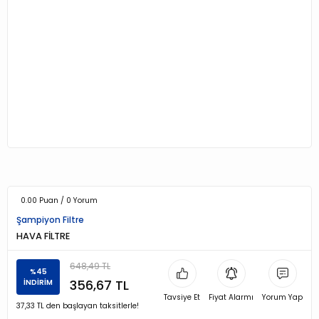
0.00 Puan / 0 Yorum
Şampiyon Filtre
HAVA FİLTRE
648,49 TL
%45
356,67 TL
İNDİRİM
Tavsiye Et
Fiyat Alarmı
Yorum Yap
37,33 TL den başlayan taksitlerle!