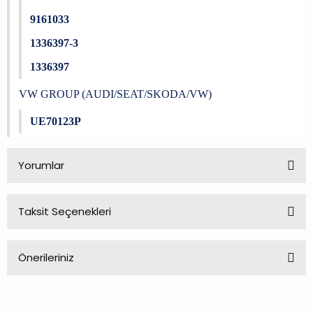
9161033
1336397-3
1336397
VW GROUP (AUDI/SEAT/SKODA/VW)
UE70123P
Yorumlar
Taksit Seçenekleri
Bu ürüne ilk yorumu siz yapın!
Önerileriniz
Yorum Yaz
Bu ürünün fiyat bilgisi, resim, ürün açıklamalarında ve diğer
konularda yetersiz gördüğünüz noktaları öneri formunu