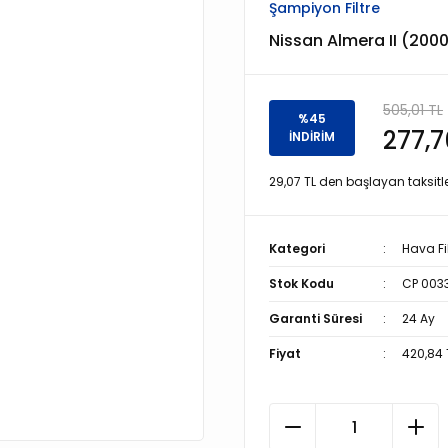
Şampiyon Filtre
Nissan Almera II (2000 
505,01 TL
%45
277,7
İNDİRİM
29,07 TL den başlayan taksitle
Kategori
Hava Fil
Stok Kodu
CP 003
Garanti Süresi
24 Ay
Fiyat
420,84 