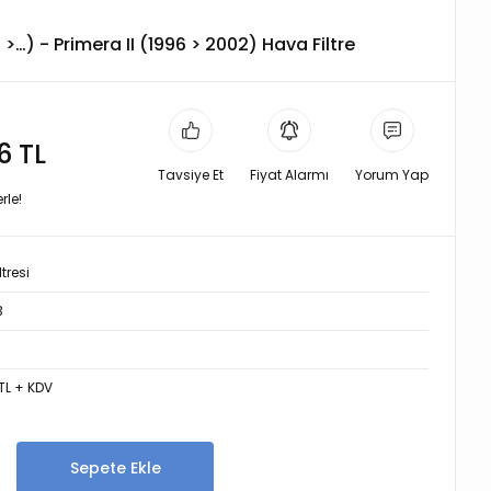
>…) - Primera II (1996 > 2002) Hava Filtre
6 TL
Tavsiye Et
Fiyat Alarmı
Yorum Yap
rle!
tresi
3
TL + KDV
Sepete Ekle