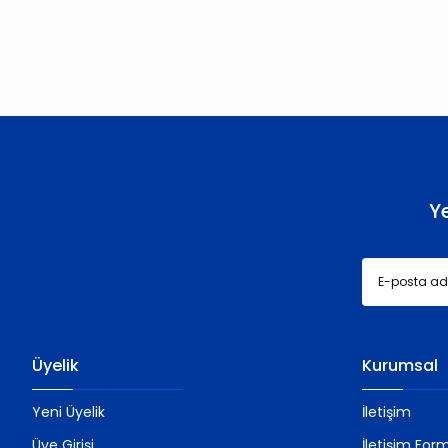
Görüş ve önerileriniz için teşekkür ederiz.
Ürün resmi kalitesiz, bozuk veya görüntülenemiyor.
Ürün açıklamasında eksik bilgiler bulunuyor.
Ürün bilgilerinde hatalar bulunuyor.
Ürün fiyatı diğer sitelerden daha pahalı.
Bu ürüne benzer farklı alternatifler olmalı.
Y
Üyelik
Kurumsal
Yeni Üyelik
İletişim
Üye Girişi
İletişim For