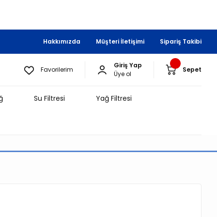
Hakkımızda
Müşteri İletişimi
Sipariş Takibi
Giriş Yap
Favorilerim
Sepet
Üye ol
ğ
Su Filtresi
Yağ Filtresi