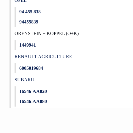
OPEL
94 455 838
94455839
ORENSTEIN + KOPPEL (O+K)
1449941
RENAULT AGRICULTURE
6005019684
SUBARU
16546-AA020
16546-AA080
Bu ürünün fiyat bilgisi, resim, ürün açıklamalarında ve diğer konu