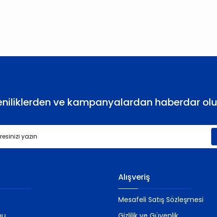
Bu ürüne ilk yorumu siz yapın!
Yorum Yaz
eniliklerden ve kampanyalardan haberdar olu
Gönder
Alışveriş
Mesafeli Satış Sözleşmesi
mu
Gizlilik ve Güvenlik