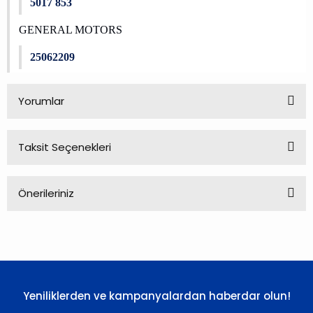
5017 853
GENERAL MOTORS
25062209
Yorumlar
Taksit Seçenekleri
Bu ürüne ilk yorumu siz yapın!
Önerileriniz
Yorum Yaz
Bu ürünün fiyat bilgisi, resim, ürün açıklamalarında ve diğer
konularda yetersiz gördüğünüz noktaları öneri formunu
kullanarak tarafımıza iletebilirsiniz.
Görüş ve önerileriniz için teşekkür ederiz.
Yeniliklerden ve kampanyalardan haberdar olun!
Ürün resmi kalitesiz, bozuk veya görüntülenemiyor.