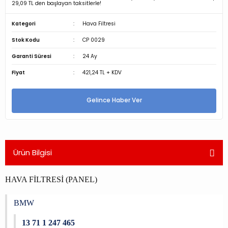
29,09 TL den başlayan taksitlerle!
Kategori
Hava Filtresi
Stok Kodu
CP 0029
Garanti Süresi
24 Ay
Fiyat
421,24 TL + KDV
Gelince Haber Ver
Ürün Bilgisi
HAVA FİLTRESİ (PANEL)
BMW
13 71 1 247 465