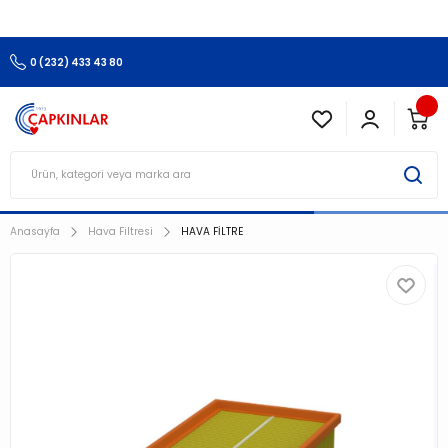
3.500 TL Ve Üzeri Alışverişlerinizde Kargo Ücretsiz !!!!!
0 (232) 433 43 80
Anasayfa
Hava Filtresi
HAVA FİLTRE