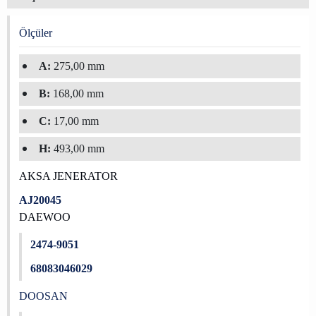
Ölçüler
A:
275,00 mm
B:
168,00 mm
C:
17,00 mm
H:
493,00 mm
AKSA JENERATOR
AJ20045
DAEWOO
2474-9051
68083046029
DOOSAN