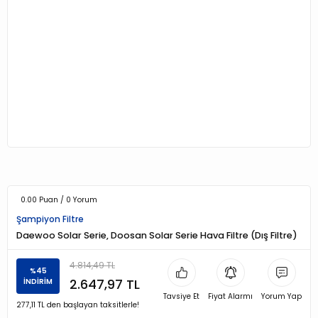
0.00 Puan / 0 Yorum
Şampiyon Filtre
Daewoo Solar Serie, Doosan Solar Serie Hava Filtre (Dış Filtre)
4.814,49 TL
%45
2.647,97 TL
İNDİRİM
Tavsiye Et
Fiyat Alarmı
Yorum Yap
277,11 TL den başlayan taksitlerle!