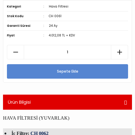
Kategori
Hava Filtresi
Stok Kodu
CH 0061
Garanti Süresi
24 Ay
Fiyat
4.012,08 TL + KDV
Sepete Ekle
Ürün Bilgisi
HAVA FİLTRESİ (YUVARLAK)
İç Filtre:
CH 0062