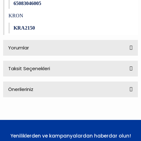
65083046005
KRON
KRA2150
Yorumlar
Taksit Seçenekleri
Bu ürüne ilk yorumu siz yapın!
Önerileriniz
Yorum Yaz
Bu ürünün fiyat bilgisi, resim, ürün açıklamalarında ve diğer
konularda yetersiz gördüğünüz noktaları öneri formunu
kullanarak tarafımıza iletebilirsiniz.
Görüş ve önerileriniz için teşekkür ederiz.
Yeniliklerden ve kampanyalardan haberdar olun!
Ürün resmi kalitesiz, bozuk veya görüntülenemiyor.