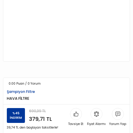
0.00 Puan / 0 Yorum
Şampiyon Filtre
HAVA FİLTRE
690,39 TL
%45
379,71 TL
İNDİRİM
Tavsiye Et
Fiyat Alarmı
Yorum Yap
39,74 TL den başlayan taksitlerle!