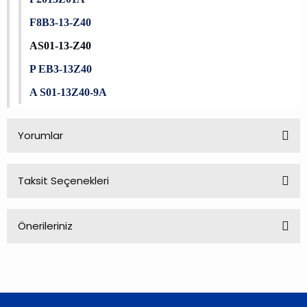
F8B3-13-Z40
AS01-13-Z40
P EB3-13Z40
A S01-13Z40-9A
Yorumlar
Taksit Seçenekleri
Bu ürüne ilk yorumu siz yapın!
Önerileriniz
Yorum Yaz
Bu ürünün fiyat bilgisi, resim, ürün açıklamalarında ve diğer
konularda yetersiz gördüğünüz noktaları öneri formunu
kullanarak tarafımıza iletebilirsiniz.
Görüş ve önerileriniz için teşekkür ederiz.