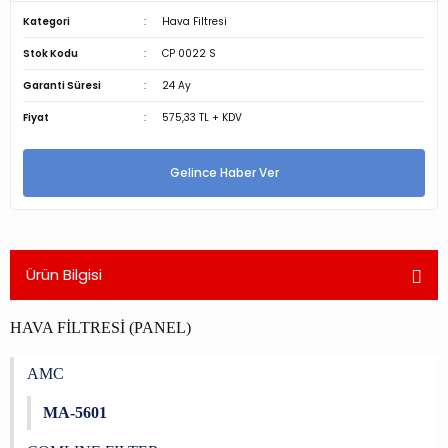
Kategori
Hava Filtresi
Stok Kodu
CP 0022 S
Garanti Süresi
24 Ay
Fiyat
575,33 TL + KDV
Gelince Haber Ver
Ürün Bilgisi
HAVA FİLTRESİ (PANEL)
AMC
MA-5601