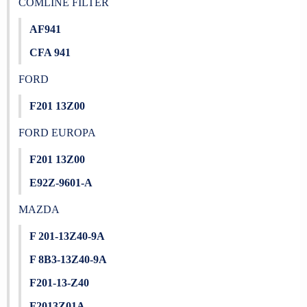
COMLINE FILTER
AF941
CFA 941
FORD
F201 13Z00
FORD EUROPA
F201 13Z00
E92Z-9601-A
MAZDA
F 201-13Z40-9A
F 8B3-13Z40-9A
F201-13-Z40
F2013Z01A