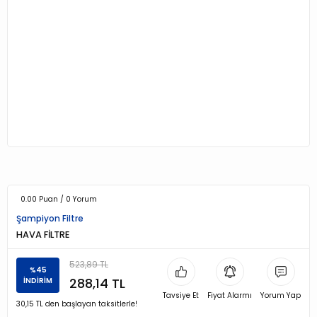
0.00 Puan / 0 Yorum
Şampiyon Filtre
HAVA FİLTRE
523,89 TL
%45
288,14 TL
İNDİRİM
Tavsiye Et
Fiyat Alarmı
Yorum Yap
30,15 TL den başlayan taksitlerle!