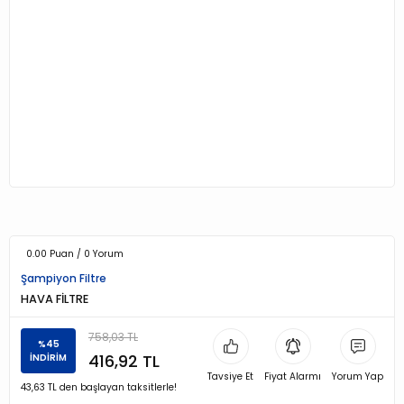
0.00 Puan / 0 Yorum
Şampiyon Filtre
HAVA FİLTRE
758,03 TL
%45
416,92 TL
İNDİRİM
Tavsiye Et
Fiyat Alarmı
Yorum Yap
43,63 TL den başlayan taksitlerle!