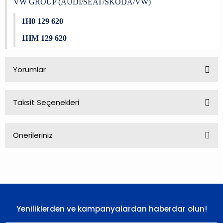
VW GROUP (AUDI/SEAT/SKODA/VW)
1H0 129 620
1HM 129 620
Yorumlar
Taksit Seçenekleri
Bu ürüne ilk yorumu siz yapın!
Önerileriniz
Yorum Yaz
Bu ürünün fiyat bilgisi, resim, ürün açıklamalarında ve diğer
konularda yetersiz gördüğünüz noktaları öneri formunu
kullanarak tarafımıza iletebilirsiniz.
Görüş ve önerileriniz için teşekkür ederiz.
Yeniliklerden ve kampanyalardan haberdar olun!
Ürün resmi kalitesiz, bozuk veya görüntülenemiyor.