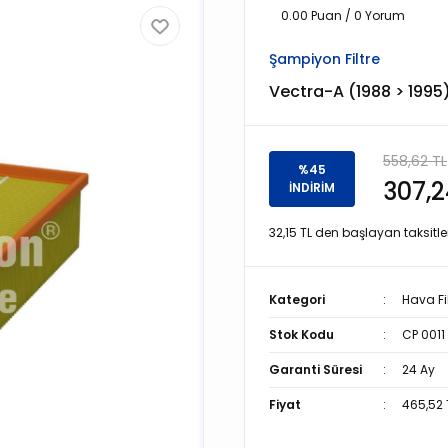
0.00 Puan / 0 Yorum
Şampiyon Filtre
Vectra-A (1988 > 1995) 1
558,62 TL
%45
307,2
İNDİRİM
32,15 TL den başlayan taksitler
Kategori
Hava Fil
Stok Kodu
CP 0011
Garanti Süresi
24 Ay
Fiyat
465,52 