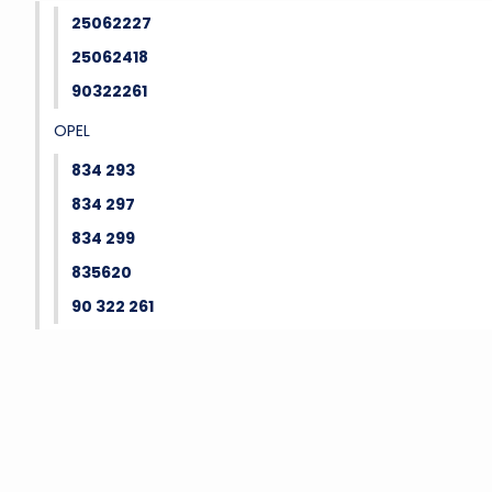
25062227
25062418
90322261
OPEL
834 293
834 297
834 299
835620
90 322 261
Bu ürünün fiyat bilgisi, resim, ürün açıklamalarında ve diğer konu
Görüş ve önerileriniz için teşekkür ederiz.