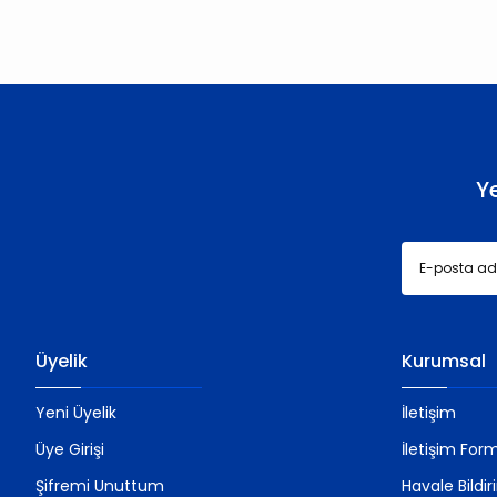
Ürün resmi kalitesiz, bozuk veya görüntülenemiyor.
Ürün açıklamasında eksik bilgiler bulunuyor.
Ürün bilgilerinde hatalar bulunuyor.
Ürün fiyatı diğer sitelerden daha pahalı.
Bu ürüne benzer farklı alternatifler olmalı.
Y
Üyelik
Kurumsal
Yeni Üyelik
İletişim
Üye Girişi
İletişim For
Şifremi Unuttum
Havale Bildi