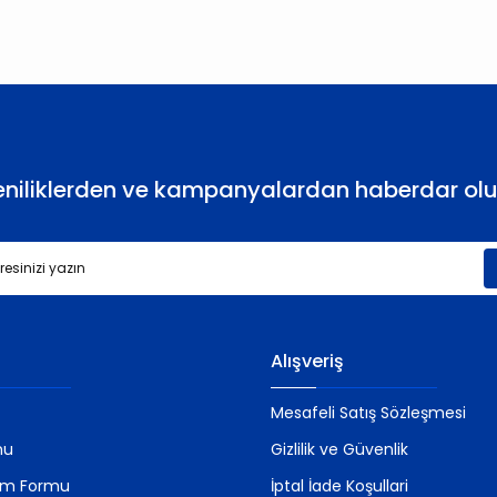
Yorum Yaz
eniliklerden ve kampanyalardan haberdar olu
Gönder
Alışveriş
Mesafeli Satış Sözleşmesi
mu
Gizlilik ve Güvenlik
rim Formu
İptal İade Koşullari