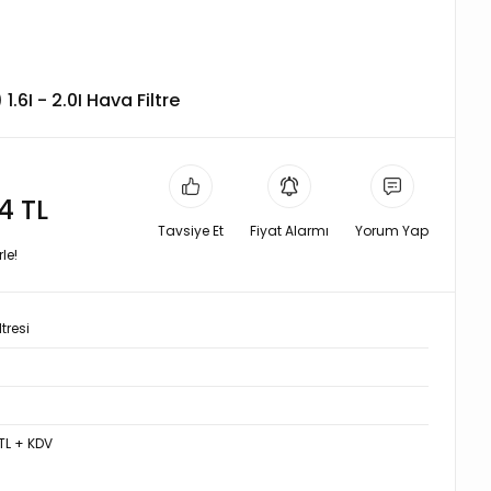
.6I - 2.0I Hava Filtre
4 TL
Tavsiye Et
Fiyat Alarmı
Yorum Yap
le!
tresi
TL + KDV