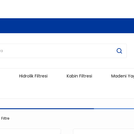
3.500 TL Ve Üzeri Alışverişlerinizde Kargo Ücretsiz !!!!!
Hidrolik Filtresi
Kabin Filtresi
Madeni Ya
Filtre