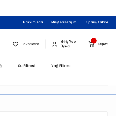
Hakkımızda
Müşteri İletişimi
Sipariş Takibi
Giriş Yap
Favorilerim
Sepet
Üye ol
ğ
Su Filtresi
Yağ Filtresi