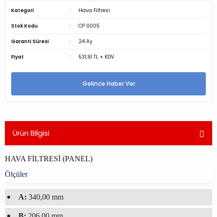
Kategori
Hava Filtresi
Stok Kodu
CP 0005
Garanti Süresi
24 Ay
Fiyat
531,91 TL + KDV
Gelince Haber Ver
Ürün Bilgisi
HAVA FİLTRESİ (PANEL)
Ölçüler
A:
340,00 mm
B:
206,00 mm