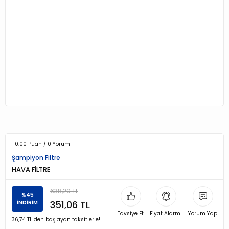
0.00 Puan / 0 Yorum
Şampiyon Filtre
HAVA FİLTRE
638,29 TL
%45
351,06 TL
İNDİRİM
Tavsiye Et
Fiyat Alarmı
Yorum Yap
36,74 TL den başlayan taksitlerle!