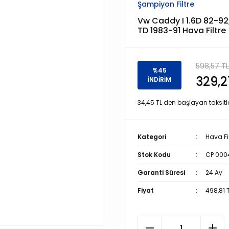
Şampiyon Filtre
Vw Caddy I 1.6D 82-92, G
TD 1983-91 Hava Filtre
598,57 TL
%45
329,2
İNDİRİM
34,45 TL den başlayan taksitle
Kategori
Hava Fil
Stok Kodu
CP 000
Garanti Süresi
24 Ay
Fiyat
498,81 