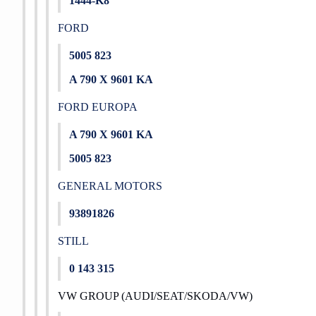
1444-K8
FORD
5005 823
A 790 X 9601 KA
FORD EUROPA
A 790 X 9601 KA
5005 823
GENERAL MOTORS
93891826
STILL
0 143 315
VW GROUP (AUDI/SEAT/SKODA/VW)