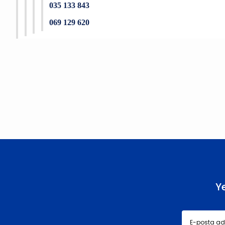
035 133 843
069 129 620
Bu ürünün fiyat bilgisi, resim, ürün açıklamalarında ve diğer konu
Görüş ve önerileriniz için teşekkür ederiz.
Ürün resmi kalitesiz, bozuk veya görüntülenemiyor.
Ürün açıklamasında eksik bilgiler bulunuyor.
Ürün bilgilerinde hatalar bulunuyor.
Ürün fiyatı diğer sitelerden daha pahalı.
Bu ürüne benzer farklı alternatifler olmalı.
Y