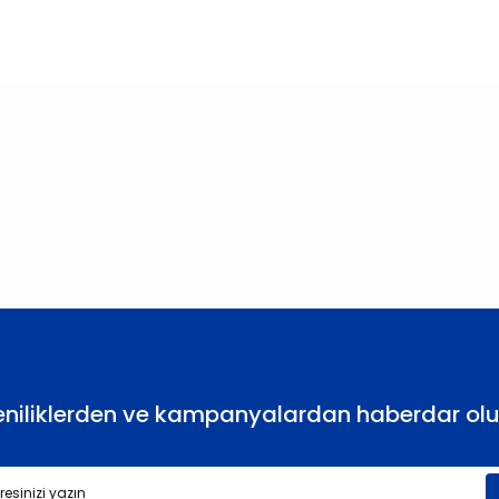
larda yetersiz gördüğünüz noktaları öneri formunu kullanarak tarafımıza
Bu ürüne ilk yorumu siz yapın!
Yorum Yaz
eniliklerden ve kampanyalardan haberdar olu