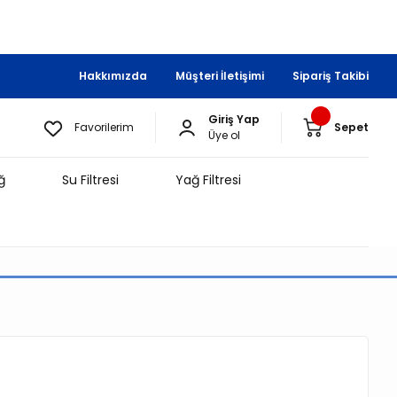
Hakkımızda
Müşteri İletişimi
Sipariş Takibi
Giriş Yap
Favorilerim
Sepet
Üye ol
ğ
Su Filtresi
Yağ Filtresi