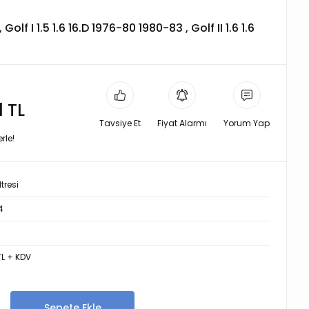
olf I 1.5 1.6 16.D 1976-80 1980-83 , Golf II 1.6 1.6
1 TL
Tavsiye Et
Fiyat Alarmı
Yorum Yap
rle!
tresi
4
TL + KDV
Sepete Ekle