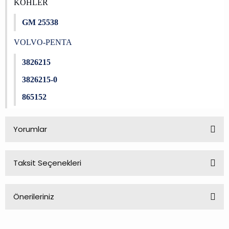
KOHLER
GM 25538
VOLVO-PENTA
3826215
3826215-0
865152
Yorumlar
Taksit Seçenekleri
Bu ürüne ilk yorumu siz yapın!
Önerileriniz
Yorum Yaz
Bu ürünün fiyat bilgisi, resim, ürün açıklamalarında ve diğer