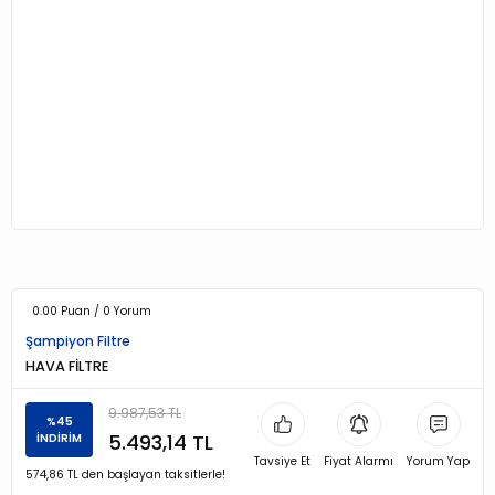
0.00 Puan / 0 Yorum
Şampiyon Filtre
HAVA FİLTRE
9.987,53 TL
%45
5.493,14 TL
İNDİRİM
Tavsiye Et
Fiyat Alarmı
Yorum Yap
574,86 TL den başlayan taksitlerle!