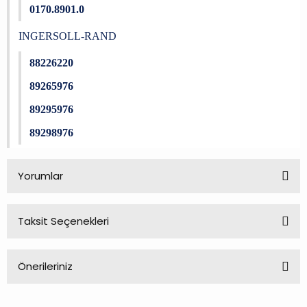
0170.8901.0
INGERSOLL-RAND
88226220
89265976
89295976
89298976
Yorumlar
Taksit Seçenekleri
Bu ürüne ilk yorumu siz yapın!
Önerileriniz
Yorum Yaz
Bu ürünün fiyat bilgisi, resim, ürün açıklamalarında ve diğer