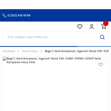
3.500 TL Ve Üzeri Alışverişlerinizde Kargo Ücretsiz !!!!!
0 (232) 433 43 80
Anasayfa
Hava Filtresi
Boge C Serie Kompresör, Ingersoll-Rand SSR-SSR