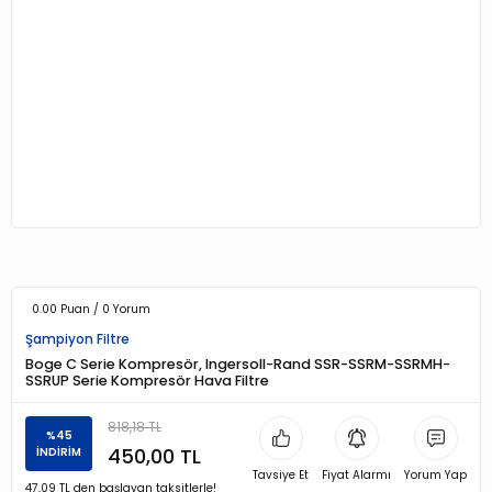
0.00 Puan / 0 Yorum
Şampiyon Filtre
Boge C Serie Kompresör, Ingersoll-Rand SSR-SSRM-SSRMH-
SSRUP Serie Kompresör Hava Filtre
818,18 TL
%45
450,00 TL
İNDİRİM
Tavsiye Et
Fiyat Alarmı
Yorum Yap
47,09 TL den başlayan taksitlerle!