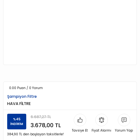
0.00 Puan / 0 Yorum
Şampiyon Filtre
HAVA FİLTRE
6.687,27 TL
%45
3.678,00 TL
İNDİRİM
Tavsiye Et
Fiyat Alarmı
Yorum Yap
384,90 TL den başlayan taksitlerle!