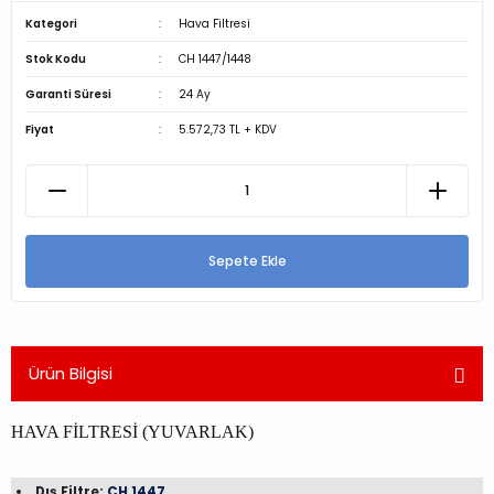
Kategori
Hava Filtresi
Stok Kodu
CH 1447/1448
Garanti Süresi
24 Ay
Fiyat
5.572,73 TL + KDV
Sepete Ekle
Ürün Bilgisi
HAVA FİLTRESİ (YUVARLAK)
Dış Filtre:
CH 1447