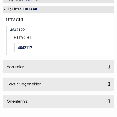
İç Filtre:
CH 1448
HITACHI
4642122
HITACHI
4642117
Yorumlar
Taksit Seçenekleri
Bu ürüne ilk yorumu siz yapın!
Önerileriniz
Yorum Yaz
Bu ürünün fiyat bilgisi, resim, ürün açıklamalarında ve diğer