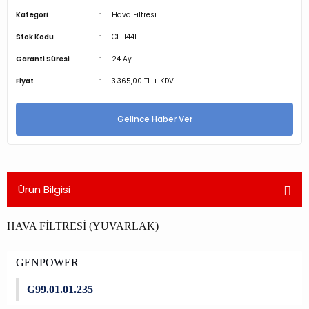
Kategori
Hava Filtresi
Stok Kodu
CH 1441
Garanti Süresi
24 Ay
Fiyat
3.365,00 TL + KDV
Gelince Haber Ver
Ürün Bilgisi
HAVA FİLTRESİ (YUVARLAK)
GENPOWER
G99.01.01.235