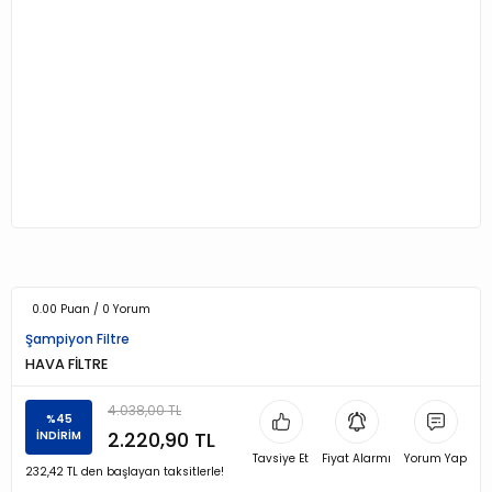
0.00 Puan / 0 Yorum
Şampiyon Filtre
HAVA FİLTRE
4.038,00 TL
%45
2.220,90 TL
İNDİRİM
Tavsiye Et
Fiyat Alarmı
Yorum Yap
232,42 TL den başlayan taksitlerle!