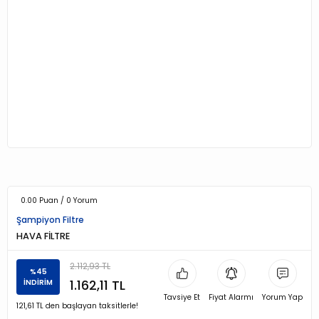
0.00 Puan / 0 Yorum
Şampiyon Filtre
HAVA FİLTRE
2.112,93 TL
%45
1.162,11 TL
İNDİRİM
Tavsiye Et
Fiyat Alarmı
Yorum Yap
121,61 TL den başlayan taksitlerle!