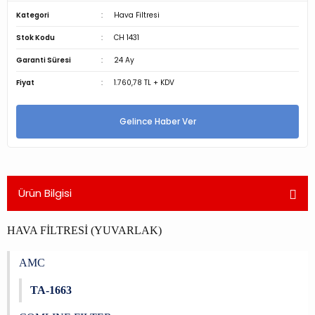
Kategori
Hava Filtresi
Stok Kodu
CH 1431
Garanti Süresi
24 Ay
Fiyat
1.760,78 TL + KDV
Gelince Haber Ver
Ürün Bilgisi
HAVA FİLTRESİ (YUVARLAK)
AMC
TA-1663