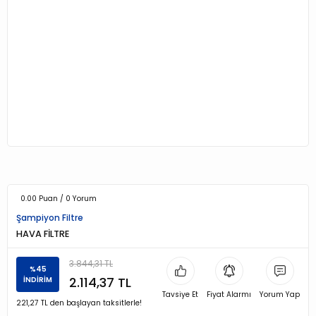
0.00 Puan / 0 Yorum
Şampiyon Filtre
HAVA FİLTRE
3.844,31 TL
%45
2.114,37 TL
İNDİRİM
Tavsiye Et
Fiyat Alarmı
Yorum Yap
221,27 TL den başlayan taksitlerle!