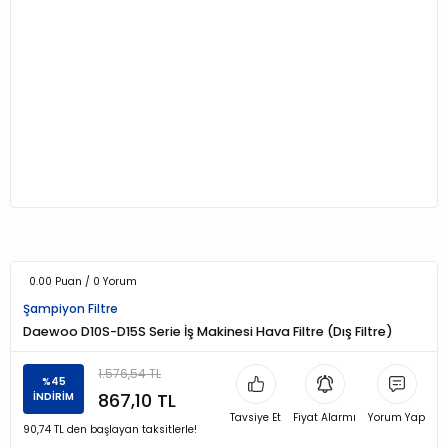
0.00 Puan / 0 Yorum
Şampiyon Filtre
Daewoo D10S-D15S Serie İş Makinesi Hava Filtre (Dış Filtre)
1.576,54 TL
%45
867,10 TL
İNDİRİM
Tavsiye Et
Fiyat Alarmı
Yorum Yap
90,74 TL den başlayan taksitlerle!