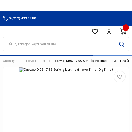
3.500 TL Ve Üzeri Alışverişlerinizde Kargo Ücretsiz !!!!!
0 (232) 433 43 80
Anasayfa
Hava Filtresi
Daewoo D10S-D15S Serie İş Makinesi Hava Filtre (Dış 