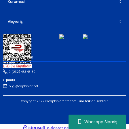
Kurumsal
Gönder
Alışveriş
Müşteri İletişim
Whatsapp
(535) 503 43 80
Telefon
0 (232) 433 43 80
E-posta
bilgi@capkinlar.net
Copyright 2022 © capkinlarfiltre.com Tüm hakları saklıdır.
Whasapp Sipariş
ideasoft
ile
e-