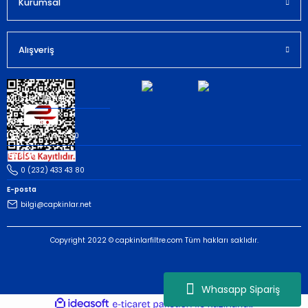
Kurumsal
Gönder
Alışveriş
Müşteri İletişim
Whatsapp
(535) 503 43 80
Telefon
0 (232) 433 43 80
E-posta
bilgi@capkinlar.net
Copyright 2022 © capkinlarfiltre.com Tüm hakları saklıdır.
Whasapp Sipariş
ideasoft
ile
e-