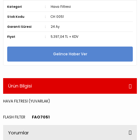
Kategori
Hava Filtresi
Stok Kodu
CH 0051
Garanti Süresi
24 Ay
Fiyat
5.397,04 TL + KDV
Gelince Haber Ver
Ürün Bilgisi
HAVA FİLTRESİ (YUVARLAK)
FLASH FILTER
FAO7051
Yorumlar