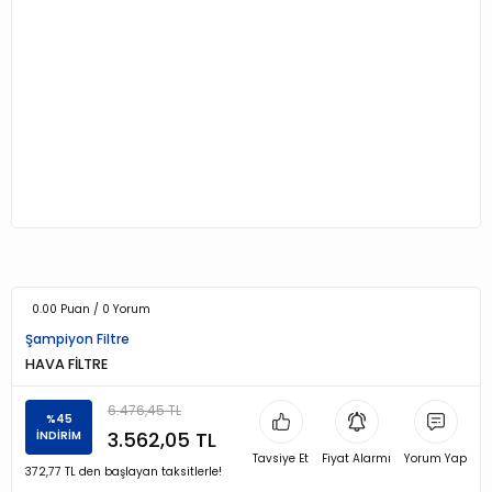
0.00 Puan / 0 Yorum
Şampiyon Filtre
HAVA FİLTRE
6.476,45 TL
%45
3.562,05 TL
İNDİRİM
Tavsiye Et
Fiyat Alarmı
Yorum Yap
372,77 TL den başlayan taksitlerle!