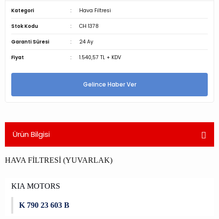
Kategori
Hava Filtresi
Stok Kodu
CH 1378
Garanti Süresi
24 Ay
Fiyat
1.540,57 TL + KDV
Gelince Haber Ver
Ürün Bilgisi
HAVA FİLTRESİ (YUVARLAK)
KIA MOTORS
K 790 23 603 B