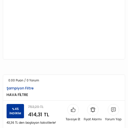
0.00 Puan / 0 Yorum
Şampiyon Filtre
HAVA FİLTRE
753,29 TL
%45
414,31 TL
İNDİRİM
Tavsiye Et
Fiyat Alarmı
Yorum Yap
43,36 TL den başlayan taksitlerle!