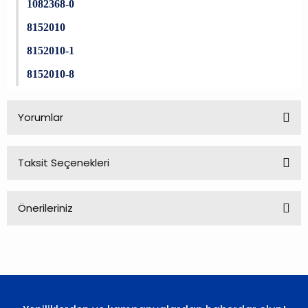
1082368-0
8152010
8152010-1
8152010-8
Yorumlar
Taksit Seçenekleri
Bu ürüne ilk yorumu siz yapın!
Önerileriniz
Yorum Yaz
Bu ürünün fiyat bilgisi, resim, ürün açıklamalarında ve diğer
konularda yetersiz gördüğünüz noktaları öneri formunu
kullanarak tarafımıza iletebilirsiniz.
Görüş ve önerileriniz için teşekkür ederiz.