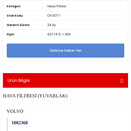
Kategori
Hava Filtresi
Stok Kodu
CH 1377 1
Garanti Süresi
24 Ay
Fiyat
627,74 TL + KDV
Gelince Haber Ver
Ürün Bilgisi
HAVA FİLTRESİ (YUVARLAK)
VOLVO
1082368