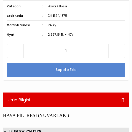
Kategori
Hava Filtresi
Stok Kodu
CH 1374/1375
Garanti Süresi
24 Ay
Fiyat
2.857,18 TL + KDV
Sepete Ekle
Ürün Bilgisi
HAVA FİLTRESİ (YUVARLAK )
İç Filtre:
CH 1375