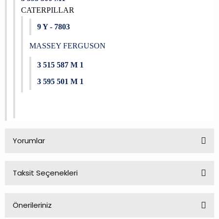
CATERPILLAR
9 Y - 7803
MASSEY FERGUSON
3 515 587 M 1
3 595 501 M 1
Yorumlar
Taksit Seçenekleri
Bu ürüne ilk yorumu siz yapın!
Önerileriniz
Yorum Yaz