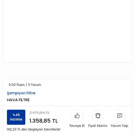
0.00 Puan / 0 Yorum
Şampiyon Filtre
HAVA FİLTRE
2.470,64 TL
%45
1.358,85 TL
İNDİRİM
Tavsiye Et
Fiyat Alarmı
Yorum Yap
142,20 TL den başlayan taksitlerle!