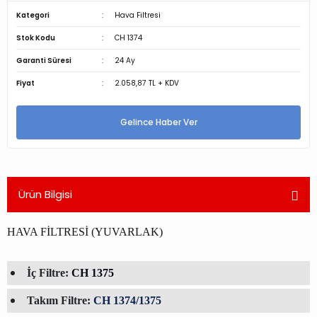
Kategori
Hava Filtresi
Stok Kodu
CH 1374
Garanti Süresi
24 Ay
Fiyat
2.058,87 TL + KDV
Gelince Haber Ver
Ürün Bilgisi
HAVA FİLTRESİ (YUVARLAK)
İç Filtre:
CH 1375
Takım Filtre:
CH 1374/1375