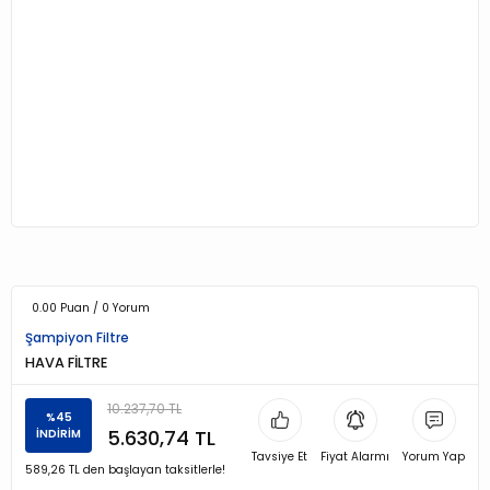
0.00 Puan / 0 Yorum
Şampiyon Filtre
HAVA FİLTRE
10.237,70 TL
%45
5.630,74 TL
İNDİRİM
Tavsiye Et
Fiyat Alarmı
Yorum Yap
589,26 TL den başlayan taksitlerle!