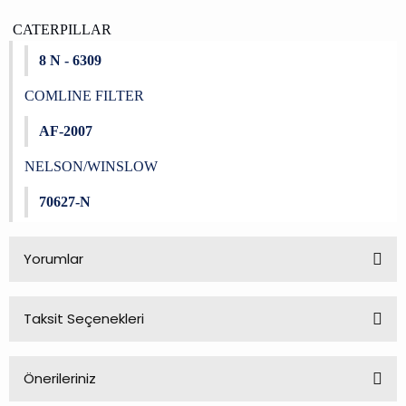
CATERPILLAR
8 N - 6309
COMLINE FILTER
AF-2007
NELSON/WINSLOW
70627-N
Yorumlar
Taksit Seçenekleri
Bu ürüne ilk yorumu siz yapın!
Önerileriniz
Yorum Yaz