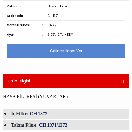
Kategori
Hava Filtresi
Stok Kodu
CH 1371
Garanti Süresi
24 Ay
Fiyat
8.531,42 TL + KDV
Gelince Haber Ver
Ürün Bilgisi
HAVA FİLTRESİ (YUVARLAK)
İç Filtre:
CH 1372
Takım Filtre:
CH 1371/1372