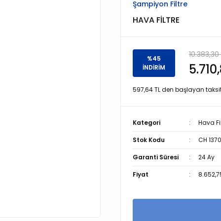
Şampiyon Filtre
HAVA FİLTRE
10.383,30
%45
5.710
İNDİRİM
597,64 TL den başlayan taksitl
Kategori
Hava Fil
Stok Kodu
CH 137
Garanti Süresi
24 Ay
Fiyat
8.652,7