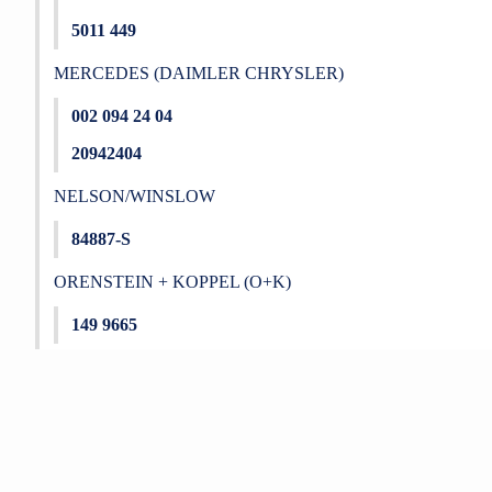
5011 449
MERCEDES (DAIMLER CHRYSLER)
002 094 24 04
20942404
NELSON/WINSLOW
84887-S
ORENSTEIN + KOPPEL (O+K)
149 9665
Bu ürünün fiyat bilgisi, resim, ürün açıklamalarında ve diğer konu
Görüş ve önerileriniz için teşekkür ederiz.