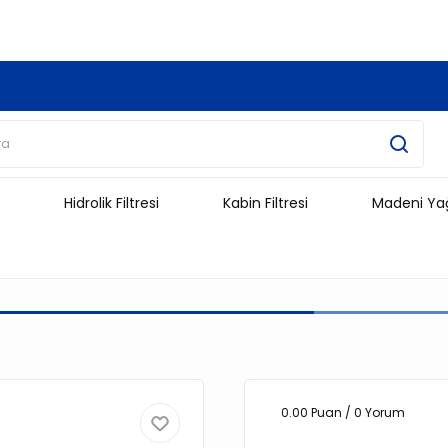
3.500 TL Ve Üzeri Alışverişlerinizde Kargo Ücretsiz !!!!!
Hidrolik Filtresi
Kabin Filtresi
Madeni Ya
0.00 Puan / 0 Yorum