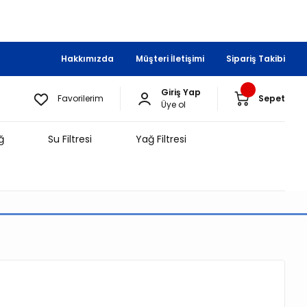
Hakkımızda
Müşteri İletişimi
Sipariş Takibi
Giriş Yap
Favorilerim
Sepet
Üye ol
ğ
Su Filtresi
Yağ Filtresi