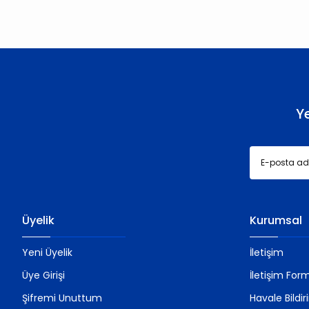
Ürün resmi kalitesiz, bozuk veya görüntülenemiyor.
Ürün açıklamasında eksik bilgiler bulunuyor.
Ürün bilgilerinde hatalar bulunuyor.
Ürün fiyatı diğer sitelerden daha pahalı.
Bu ürüne benzer farklı alternatifler olmalı.
Y
Üyelik
Kurumsal
Yeni Üyelik
İletişim
Üye Girişi
İletişim For
Şifremi Unuttum
Havale Bildi