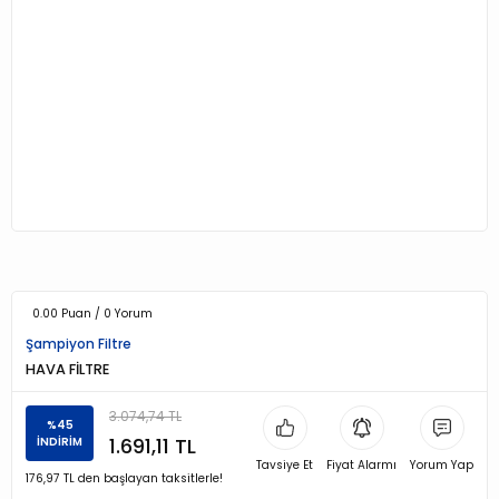
0.00 Puan / 0 Yorum
Şampiyon Filtre
HAVA FİLTRE
3.074,74 TL
%45
1.691,11 TL
İNDİRİM
Tavsiye Et
Fiyat Alarmı
Yorum Yap
176,97 TL den başlayan taksitlerle!