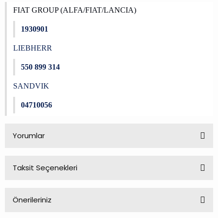
FIAT GROUP (ALFA/FIAT/LANCIA)
1930901
LIEBHERR
550 899 314
SANDVIK
04710056
Yorumlar
Taksit Seçenekleri
Bu ürüne ilk yorumu siz yapın!
Önerileriniz
Yorum Yaz