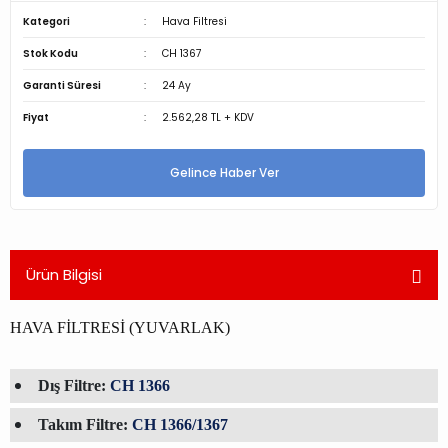
Kategori
Hava Filtresi
Stok Kodu
CH 1367
Garanti Süresi
24 Ay
Fiyat
2.562,28 TL + KDV
Gelince Haber Ver
Ürün Bilgisi
HAVA FİLTRESİ (YUVARLAK)
Dış Filtre:
CH 1366
Takım Filtre:
CH 1366/1367