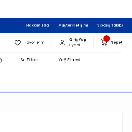
Hakkımızda
Müşteri İletişimi
Sipariş Takibi
Giriş Yap
Favorilerim
Sepet
Üye ol
ğ
Su Filtresi
Yağ Filtresi