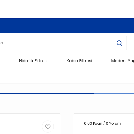
3.500 TL Ve Üzeri Alışverişlerinizde Kargo Ücretsiz !!!!!
Hidrolik Filtresi
Kabin Filtresi
Madeni Ya
0.00 Puan / 0 Yorum