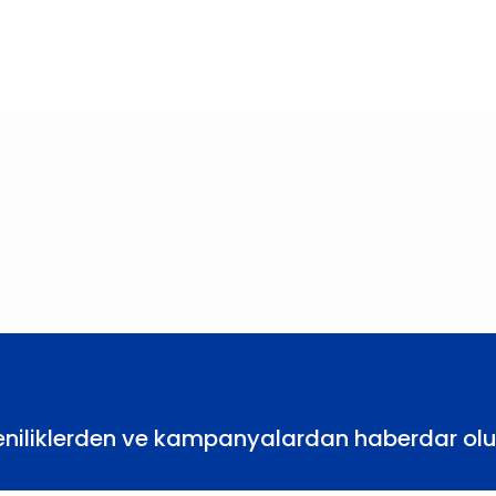
larda yetersiz gördüğünüz noktaları öneri formunu kullanarak tarafımıza
Bu ürüne ilk yorumu siz yapın!
Yorum Yaz
eniliklerden ve kampanyalardan haberdar olu