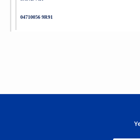
04710056
9R91
Bu ürünün fiyat bilgisi, resim, ürün açıklamalarında ve diğer konu
Görüş ve önerileriniz için teşekkür ederiz.
Ürün resmi kalitesiz, bozuk veya görüntülenemiyor.
Ürün açıklamasında eksik bilgiler bulunuyor.
Ürün bilgilerinde hatalar bulunuyor.
Ürün fiyatı diğer sitelerden daha pahalı.
Bu ürüne benzer farklı alternatifler olmalı.
Y