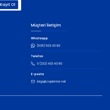
Kayıt Ol
Müşteri İletişim
Whatsapp
(535) 503 43 80
Telefon
0 (232) 433 43 80
E-posta
bilgi@capkinlar.net