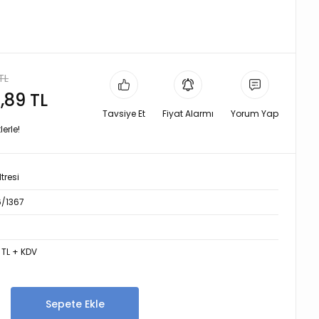
TL
,89 TL
Tavsiye Et
Fiyat Alarmı
Yorum Yap
erle!
tresi
6/1367
1 TL + KDV
Sepete Ekle