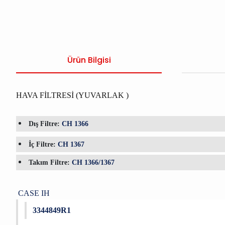
Ürün Bilgisi
HAVA FİLTRESİ (YUVARLAK )
Dış Filtre:
CH 1366
İç Filtre:
CH 1367
Takım Filtre:
CH 1366/1367
CASE IH
3344849R1