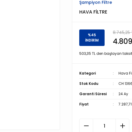
Şampiyon Filtre
HAVA FİLTRE
8.745,25 
%45
4.809
İNDİRİM
503,35 TL den başlayan taksitl
Kategori
Hava Fil
Stok Kodu
CH 136
Garanti Süresi
24 Ay
Fiyat
7.287,7