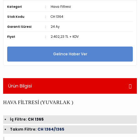
Kategori
Hava Filtresi
Stok Kodu
CH 1364
Garanti Süresi
24 Ay
Fiyat
2.402,23 TL + KDV
Gelince Haber Ver
Ürün Bilgisi
HAVA FİLTRESİ (YUVARLAK )
İç Filtre:
CH 1365
Takım Filtre:
CH 1364/1365