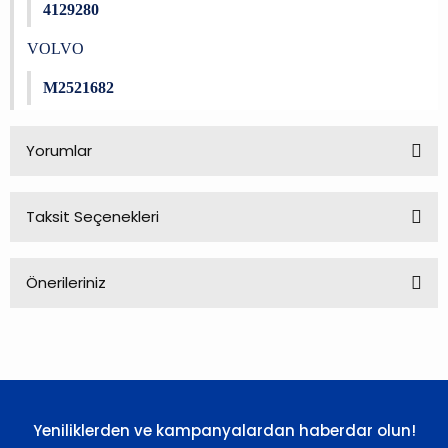
4129280
VOLVO
M2521682
Yorumlar
Taksit Seçenekleri
Bu ürüne ilk yorumu siz yapın!
Önerileriniz
Yorum Yaz
Bu ürünün fiyat bilgisi, resim, ürün açıklamalarında ve diğer
konularda yetersiz gördüğünüz noktaları öneri formunu
kullanarak tarafımıza iletebilirsiniz.
Görüş ve önerileriniz için teşekkür ederiz.
Yeniliklerden ve kampanyalardan haberdar olun!
Ürün resmi kalitesiz, bozuk veya görüntülenemiyor.