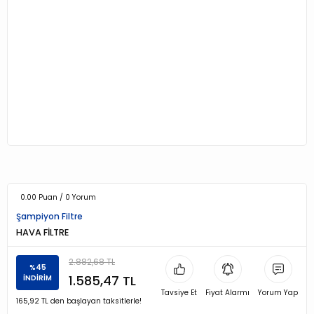
0.00 Puan / 0 Yorum
Şampiyon Filtre
HAVA FİLTRE
2.882,68 TL
%45
1.585,47 TL
İNDİRİM
Tavsiye Et
Fiyat Alarmı
Yorum Yap
165,92 TL den başlayan taksitlerle!