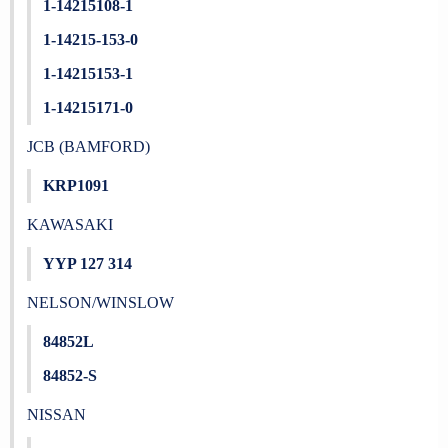
1-14215108-1
1-14215-153-0
1-14215153-1
1-14215171-0
JCB (BAMFORD)
KRP1091
KAWASAKI
YYP 127 314
NELSON/WINSLOW
84852L
84852-S
NISSAN