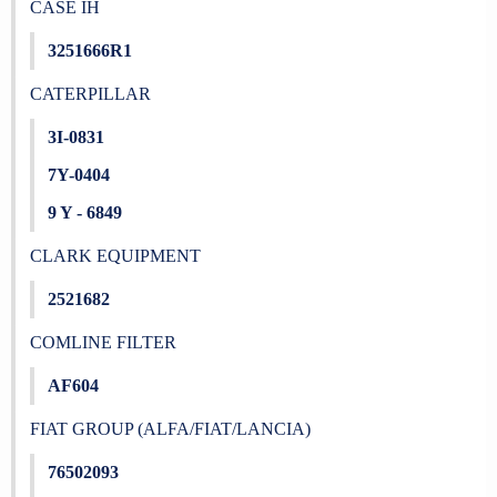
CASE IH
3251666R1
CATERPILLAR
3I-0831
7Y-0404
9 Y - 6849
CLARK EQUIPMENT
2521682
COMLINE FILTER
AF604
FIAT GROUP (ALFA/FIAT/LANCIA)
76502093