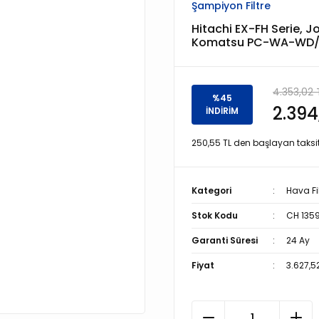
Şampiyon Filtre
Hitachi EX-FH Serie, 
Komatsu PC-WA-WD/WF S
4.353,02 
%45
2.394
İNDİRİM
250,55 TL den başlayan taksitl
Kategori
Hava Fil
Stok Kodu
CH 135
Garanti Süresi
24 Ay
Fiyat
3.627,5