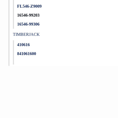
FL546-Z9009
16546-99203
16546-99306
TIMBERJACK
410616
841061600
Bu ürünün fiyat bilgisi, resim, ürün açıklamalarında ve diğer konu
Görüş ve önerileriniz için teşekkür ederiz.
Ürün resmi kalitesiz, bozuk veya görüntülenemiyor.
Ürün açıklamasında eksik bilgiler bulunuyor.