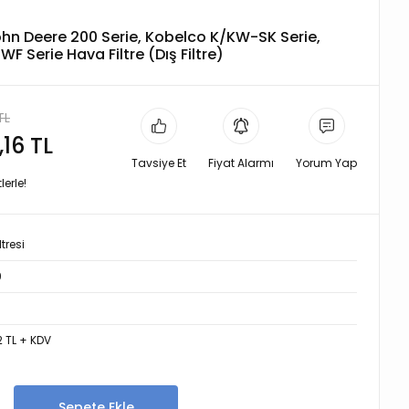
John Deere 200 Serie, Kobelco K/KW-SK Serie,
erie Hava Filtre (Dış Filtre)
TL
,16 TL
Tavsiye Et
Fiyat Alarmı
Yorum Yap
erle!
tresi
9
2 TL + KDV
Sepete Ekle