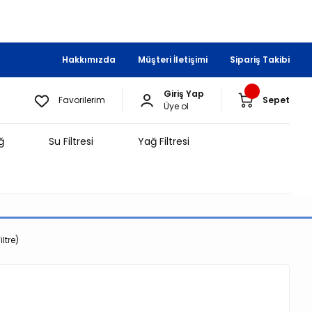
Hakkımızda
Müşteri İletişimi
Sipariş Takibi
Giriş Yap
Favorilerim
Sepet
Üye ol
ğ
Su Filtresi
Yağ Filtresi
ltre)