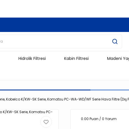
3.500 TL Ve Üzeri Alışverişlerinizde Kargo Ücretsiz !!!!!
Hidrolik Filtresi
Kabin Filtresi
Madeni Ya
erie, Kobelco K/KW-SK Serie, Komatsu PC-WA-WD/WF Serie Hava Filtre (Dış Fi
0.00 Puan / 0 Yorum