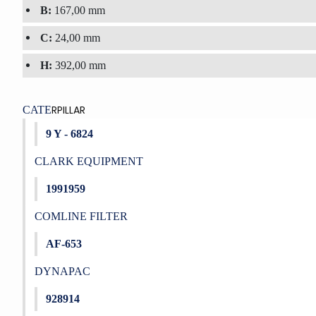
B:
167,00 mm
C:
24,00 mm
H:
392,00 mm
RPILLAR
CATE
9 Y - 6824
CLARK EQUIPMENT
1991959
COMLINE FILTER
AF-653
DYNAPAC
928914