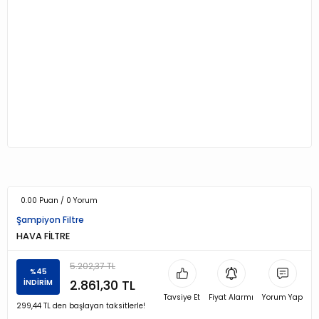
0.00 Puan / 0 Yorum
Şampiyon Filtre
HAVA FİLTRE
5.202,37 TL
%45
2.861,30 TL
İNDİRİM
Tavsiye Et
Fiyat Alarmı
Yorum Yap
299,44 TL den başlayan taksitlerle!