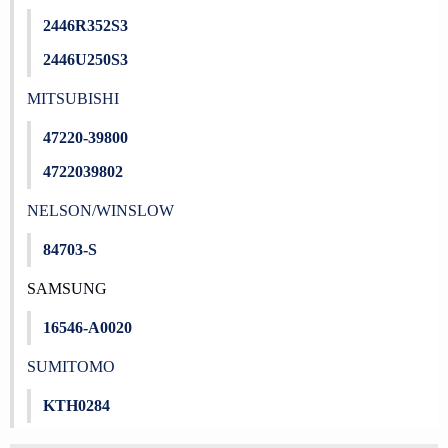
2446R352S3
2446U250S3
MITSUBISHI
47220-39800
4722039802
NELSON/WINSLOW
84703-S
SAMSUNG
16546-A0020
SUMITOMO
KTH0284