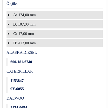
Ölçüler
A:
134,00 mm
B:
107,00 mm
C:
17,00 mm
H:
413,00 mm
ALASKA DIESEL
600-181-6740
CATERPILLAR
1153847
9Y-6855
DAEWOO
2474-9054