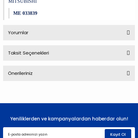
MITSUBISHI
ME 033839
Yorumlar
Taksit Seçenekleri
Bu ürüne ilk yorumu siz yapın!
Önerileriniz
Yorum Yaz
Bu ürünün fiyat bilgisi, resim, ürün açıklamalarında ve diğer
konularda yetersiz gördüğünüz noktaları öneri formunu
kullanarak tarafımıza iletebilirsiniz.
Görüş ve önerileriniz için teşekkür ederiz.
Yeniliklerden ve kampanyalardan haberdar olun!
Ürün resmi kalitesiz, bozuk veya görüntülenemiyor.
Ürün açıklamasında eksik bilgiler bulunuyor.
Kayıt Ol