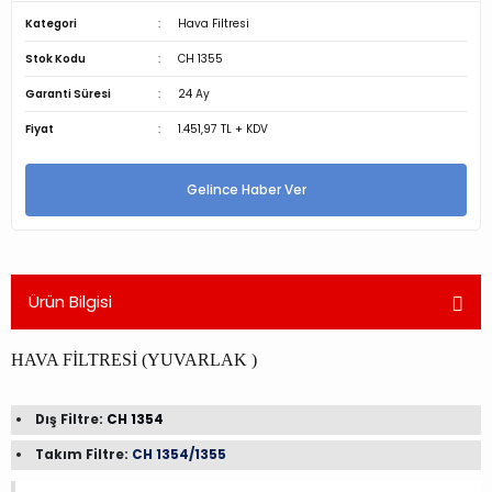
Kategori
Hava Filtresi
Stok Kodu
CH 1355
Garanti Süresi
24 Ay
Fiyat
1.451,97 TL + KDV
Gelince Haber Ver
Ürün Bilgisi
HAVA FİLTRESİ (YUVARLAK )
Dış Filtre:
CH 1354
Takım Filtre:
CH 1354/1355