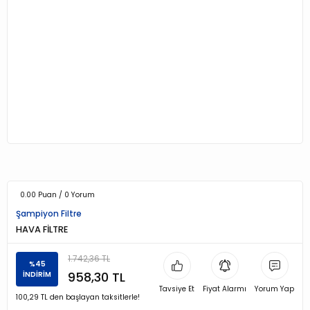
0.00 Puan / 0 Yorum
Şampiyon Filtre
HAVA FİLTRE
1.742,36 TL
%45
958,30 TL
İNDİRİM
Tavsiye Et
Fiyat Alarmı
Yorum Yap
100,29 TL den başlayan taksitlerle!