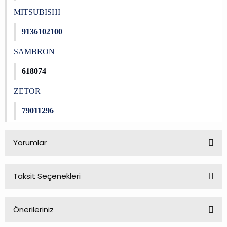
MITSUBISHI
9136102100
SAMBRON
618074
ZETOR
79011296
Yorumlar
Taksit Seçenekleri
Bu ürüne ilk yorumu siz yapın!
Önerileriniz
Yorum Yaz