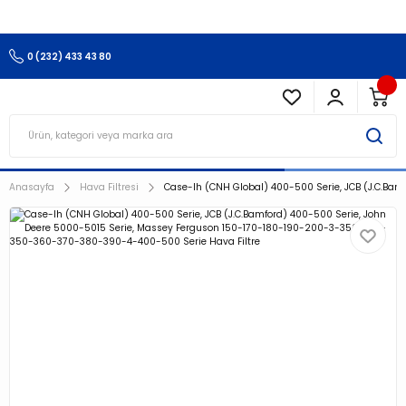
3.500 TL Ve Üzeri Alışverişlerinizde Kargo Ücretsiz !!!!!
0 (232) 433 43 80
Anasayfa
Hava Filtresi
Case-Ih (CNH Global) 400-500 Serie, JCB (J.C.Ba