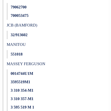
79062700
700053475
JCB (BAMFORD)
32/913602
MANITOU
551018
MASSEY FERGUSON
0014744U1M
3595519M1
3 310 354-M1
3 310 357-M1
3 595 519 M 1