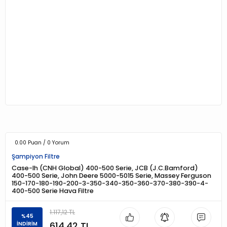
0.00 Puan / 0 Yorum
Şampiyon Filtre
Case-Ih (CNH Global) 400-500 Serie, JCB (J.C.Bamford)
400-500 Serie, John Deere 5000-5015 Serie, Massey Ferguson
150-170-180-190-200-3-350-340-350-360-370-380-390-4-
400-500 Serie Hava Filtre
1.117,12 TL
%45
614,42 TL
İNDİRİM