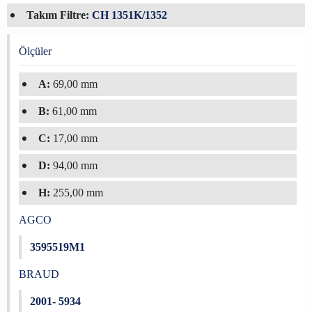
Takım Filtre:
CH 1351K/1352
Ölçüler
A:
69,00 mm
B:
61,00 mm
C:
17,00 mm
D:
94,00 mm
H:
255,00 mm
AGCO
3595519M1
BRAUD
2001- 5934