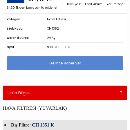
Tavsiye Et
Fiyat Alarmı
Yorum Yap
64,30 TL den başlayan taksitlerle!
Kategori
Hava Filtresi
Stok Kodu
CH 1352
Garanti Süresi
24 Ay
Fiyat
930,93 TL + KDV
Gelince Haber Ver
Ürün Bilgisi
HAVA FİLTRESİ (YUVARLAK)
Dış Filtre:
CH 1351 K