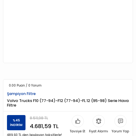
0.00 Puan / 0 Yorum
Şampiyon Filtre
Volvo Trucks F10 (77-94)-F12 (77-94)-FL 12 (95-98) Serie Hava
Filtre
8.511,98 TL
%45
4.681,59 TL
İNDİRİM
Tavsiye Et
Fiyat Alarmı
Yorum Yap
489,93 TL den başlayan taksitlerle!