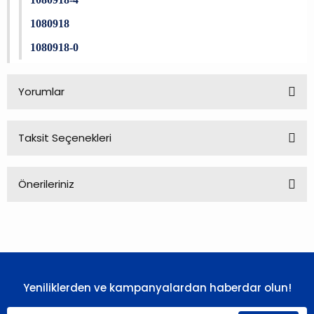
1080918
1080918-0
Yorumlar
Taksit Seçenekleri
Bu ürüne ilk yorumu siz yapın!
Önerileriniz
Yorum Yaz
Bu ürünün fiyat bilgisi, resim, ürün açıklamalarında ve diğer
konularda yetersiz gördüğünüz noktaları öneri formunu
kullanarak tarafımıza iletebilirsiniz.
Görüş ve önerileriniz için teşekkür ederiz.
Yeniliklerden ve kampanyalardan haberdar olun!
Ürün resmi kalitesiz, bozuk veya görüntülenemiyor.