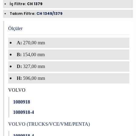
İç Filtre:
CH 1379
Takım Filtre:
CH 1349/1379
Ölçüler
A:
270,00 mm
B:
154,00 mm
D:
327,00 mm
H:
596,00 mm
VOLVO
1080918
1080918-4
VOLVO (TRUCKS/VCE/VME/PENTA)
1080918-4