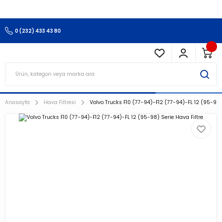
3.500 TL Ve Üzeri Alışverişlerinizde Kargo Ücretsiz !!!!!
0 (232) 433 43 80
Anasayfa
Hava Filtresi
Volvo Trucks F10 (77-94)-F12 (77-94)-FL 12 (95-98) 