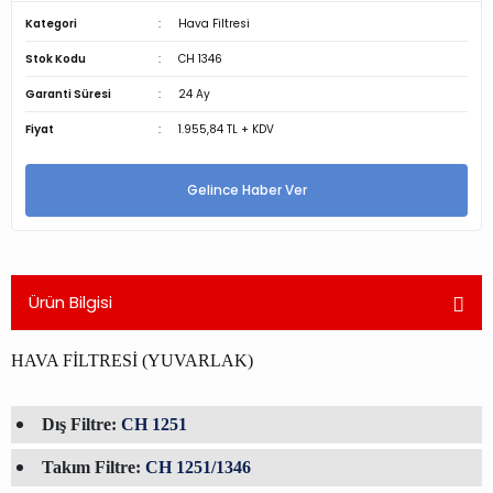
Kategori
Hava Filtresi
Stok Kodu
CH 1346
Garanti Süresi
24 Ay
Fiyat
1.955,84 TL + KDV
Gelince Haber Ver
Ürün Bilgisi
HAVA FİLTRESİ (YUVARLAK)
Dış Filtre:
CH 1251
Takım Filtre:
CH 1251/1346