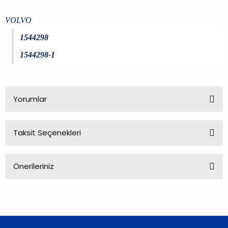
VOLVO
1544298
1544298-1
Yorumlar
Taksit Seçenekleri
Bu ürüne ilk yorumu siz yapın!
Önerileriniz
Yorum Yaz
Bu ürünün fiyat bilgisi, resim, ürün açıklamalarında ve diğer
konularda yetersiz gördüğünüz noktaları öneri formunu
kullanarak tarafımıza iletebilirsiniz.
Görüş ve önerileriniz için teşekkür ederiz.