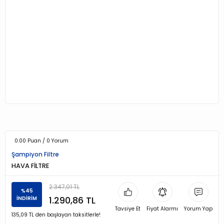
0.00 Puan / 0 Yorum
Şampiyon Filtre
HAVA FİLTRE
2.347,01 TL
%45
1.290,86 TL
İNDİRİM
Tavsiye Et
Fiyat Alarmı
Yorum Yap
135,09 TL den başlayan taksitlerle!