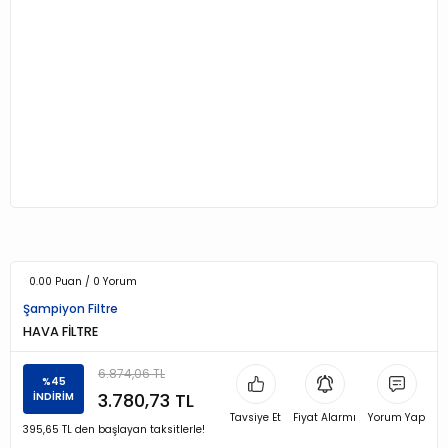
0.00 Puan / 0 Yorum
Şampiyon Filtre
HAVA FİLTRE
6.874,06 TL
%45
3.780,73 TL
İNDİRİM
Tavsiye Et
Fiyat Alarmı
Yorum Yap
395,65 TL den başlayan taksitlerle!