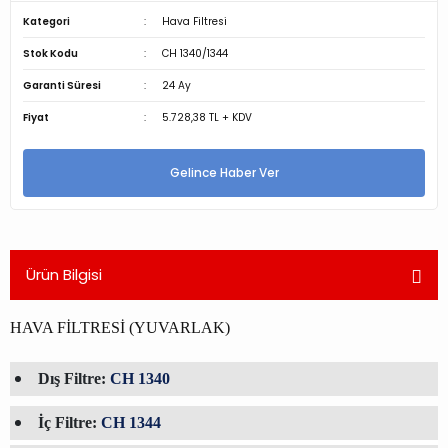
Kategori
Hava Filtresi
Stok Kodu
CH 1340/1344
Garanti Süresi
24 Ay
Fiyat
5.728,38 TL + KDV
Gelince Haber Ver
Ürün Bilgisi
HAVA FİLTRESİ (YUVARLAK)
Dış Filtre:
CH 1340
İç Filtre:
CH 1344