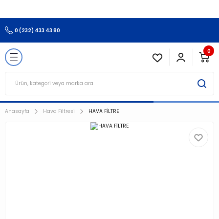
3.500 TL Ve Üzeri Alışverişlerinizde Kargo Ücretsiz !!!!!
Geri Dön
0 (232) 433 43 80
esi
0
Anasayfa
Hava Filtresi
HAVA FİLTRE