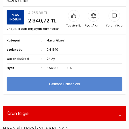
HAVA FİLTRE
4.255,86 TL
%45
2.340,72 TL
İNDİRİM
Tavsiye Et
Fiyat Alarmı
Yorum Yap
244,96 TL den başlayan taksitlerle!
Kategori
Hava Filtresi
Stok Kodu
CH 1340
Garanti Süresi
24 Ay
Fiyat
3.546,55 TL + KDV
Gelince Haber Ver
Ürün Bilgisi
HAVA FİLTRESİ (YUVARLAK )