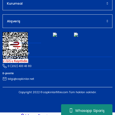
Kurumsal
Gönder
Alışveriş
Müşteri İletişim
Whatsapp
(535) 503 43 80
Telefon
0 (232) 433 43 80
E-posta
bilgi@capkinlar.net
Copyright 2022 © capkinlarfiltre.com Tüm hakları saklıdır.
Whasapp Sipariş