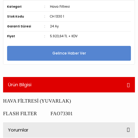
Kategori
Hava Filtresi
Stok Kodu
CH 1330 1
Garanti Süresi
24 Ay
Fiyat
5.923,64 TL + KDV
Gelince Haber Ver
Ürün Bilgisi
HAVA FİLTRESİ (YUVARLAK)
FLASH FILTER FAO73301
Yorumlar