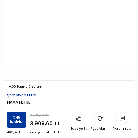
0.00 Puan / 0 Yorum
Şampiyon Filtre
HAVA FİLTRE
7.108,37 TL
%45
3.909,60 TL
İNDİRİM
Tavsiye Et
Fiyat Alarmı
Yorum Yap
409,14 TL den başlayan taksitlerle!