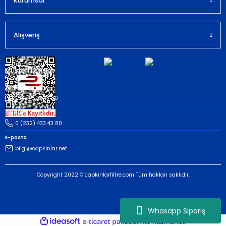
Kurumsal
Gönder
Alışveriş
Müşteri İletişim
Whatsapp
(535) 503 43 80
Telefon
0 (232) 433 43 80
E-posta
bilgi@capkinlar.net
Copyright 2022 © capkinlarfiltre.com Tüm hakları saklıdır.
Whasapp Sipariş
ideasoft
ile
e-