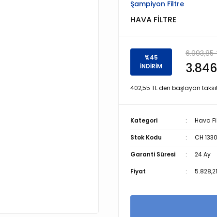
Şampiyon Filtre
HAVA FİLTRE
6.993,85 
%45
3.846
İNDİRİM
402,55 TL den başlayan taksitl
Kategori
Hava Fil
Stok Kodu
CH 133
Garanti Süresi
24 Ay
Fiyat
5.828,2