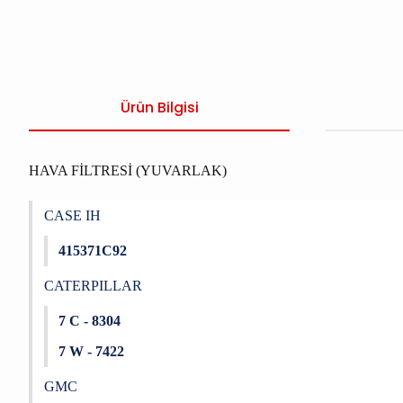
Ürün Bilgisi
HAVA FİLTRESİ (YUVARLAK)
CASE IH
415371C92
CATERPILLAR
7 C - 8304
7 W - 7422
GMC