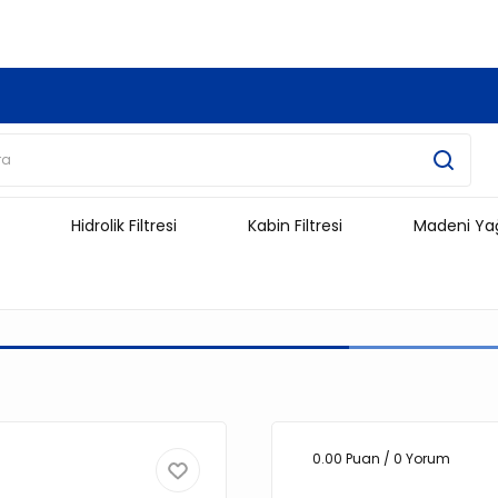
3.500 TL Ve Üzeri Alışverişlerinizde Kargo Ücretsiz !!!!!
Hidrolik Filtresi
Kabin Filtresi
Madeni Ya
0.00 Puan / 0 Yorum