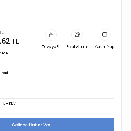
TL
,62 TL
Tavsiye Et
Fiyat Alarmı
Yorum Yap
erle!
tresi
0
1 TL + KDV
Gelince Haber Ver