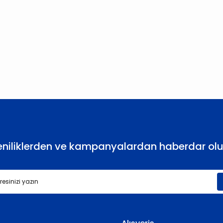
larda yetersiz gördüğünüz noktaları öneri formunu kullanarak tarafımıza
Bu ürüne ilk yorumu siz yapın!
Yorum Yaz
eniliklerden ve kampanyalardan haberdar olu
Gönder