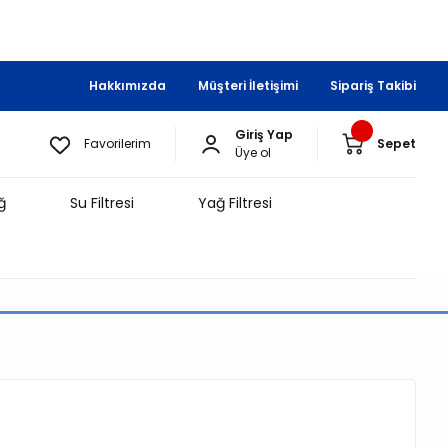
Hakkımızda
Müşteri İletişimi
Sipariş Takibi
Giriş Yap
Favorilerim
Sepet
Üye ol
ğ
Su Filtresi
Yağ Filtresi