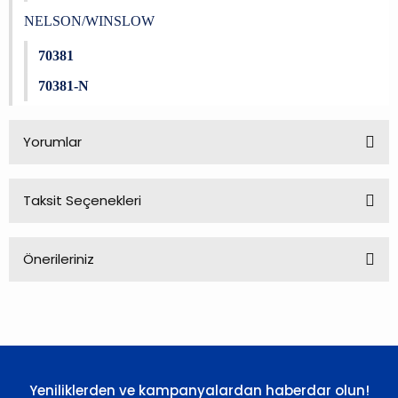
NELSON/WINSLOW
70381
70381-N
Yorumlar
Taksit Seçenekleri
Bu ürüne ilk yorumu siz yapın!
Önerileriniz
Yorum Yaz
Bu ürünün fiyat bilgisi, resim, ürün açıklamalarında ve diğer
konularda yetersiz gördüğünüz noktaları öneri formunu
kullanarak tarafımıza iletebilirsiniz.
Görüş ve önerileriniz için teşekkür ederiz.
Yeniliklerden ve kampanyalardan haberdar olun!