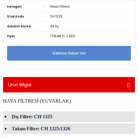
Kategori
Hava Filtresi
Stok Kodu
CH 1326
Garanti Süresi
24 Ay
Fiyat
1.718,48 TL + KDV
Gelince Haber Ver
Ürün Bilgisi
HAVA FİLTRESİ (YUVARLAK)
Dış Filtre:
CH 1325
Takım Filtre:
CH 1325/1326