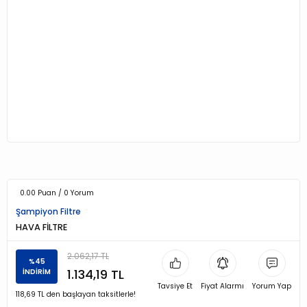
0.00 Puan / 0 Yorum
Şampiyon Filtre
HAVA FİLTRE
2.062,17 TL
%45
1.134,19 TL
İNDİRİM
Tavsiye Et
Fiyat Alarmı
Yorum Yap
118,69 TL den başlayan taksitlerle!