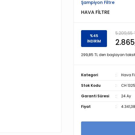
Şampiyon Filtre
HAVA FİLTRE
5.209,65 
%45
2.865
İNDİRİM
299,85 TL den başlayan taksitl
Kategori
Hava Fil
Stok Kodu
CH 132
Garanti Süresi
24 Ay
Fiyat
4.341,3