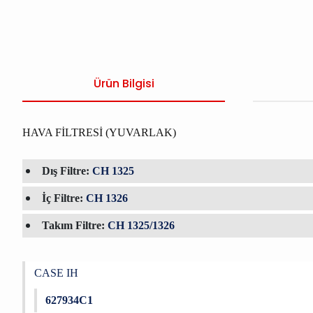
Ürün Bilgisi
HAVA FİLTRESİ (YUVARLAK)
Dış Filtre:
CH 1325
İç Filtre:
CH 1326
Takım Filtre:
CH 1325/1326
CASE IH
627934C1