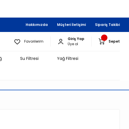
Hakkımızda
Müşteri İletişimi
Sipariş Takibi
Giriş Yap
Favorilerim
Sepet
Üye ol
ğ
Su Filtresi
Yağ Filtresi