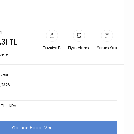
TL
,31 TL
Tavsiye Et
Fiyat Alarmı
Yorum Yap
erle!
tresi
5/1326
8 TL + KDV
Gelince Haber Ver