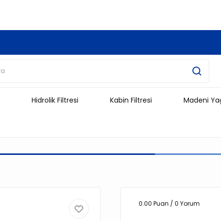
3.500 TL Ve Üzeri Alışverişlerinizde Kargo Ücretsiz !!!!!
Hidrolik Filtresi
Kabin Filtresi
Madeni Ya
0.00 Puan / 0 Yorum