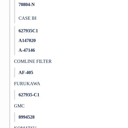
70804-N
CASE IH
627935C1
A147020
A-47146
COMLINE FILTER
AF-405
FURUKAWA
627935-C1
GMC
8994528