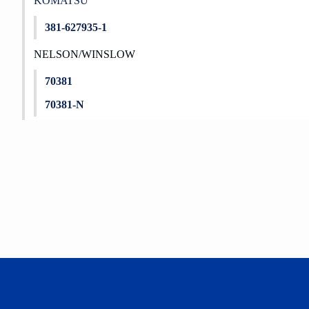
KOMATSU
381-627935-1
NELSON/WINSLOW
70381
70381-N
Bu ürünün fiyat bilgisi, resim, ürün açıklamalarında ve diğer konu
Görüş ve önerileriniz için teşekkür ederiz.
Ürün resmi kalitesiz, bozuk veya görüntülenemiyor.
Ürün açıklamasında eksik bilgiler bulunuyor.
Ürün bilgilerinde hatalar bulunuyor.
Ürün fiyatı diğer sitelerden daha pahalı.
Bu ürüne benzer farklı alternatifler olmalı.