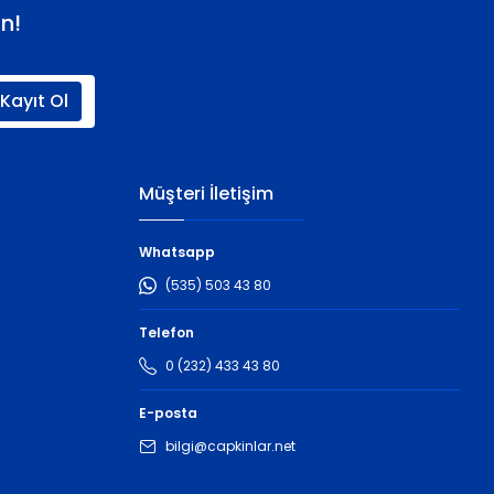
n!
Kayıt Ol
Müşteri İletişim
Whatsapp
(535) 503 43 80
Telefon
0 (232) 433 43 80
E-posta
bilgi@capkinlar.net