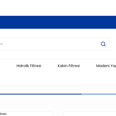
3.500 TL Ve Üzeri Alışverişlerinizde Kargo Ücretsiz !!!!!
Hidrolik Filtresi
Kabin Filtresi
Madeni Ya