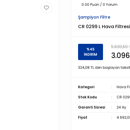
0.00 Puan / 0 Yorum
Şampiyon Filtre
CR 0299 L Hava Filtres
5.630,50 
%45
3.096
İNDİRİM
324,08 TL den başlayan taksitl
Kategori
Hava Fil
Stok Kodu
CR 029
Garanti Süresi
24 Ay
Fiyat
4.692,0