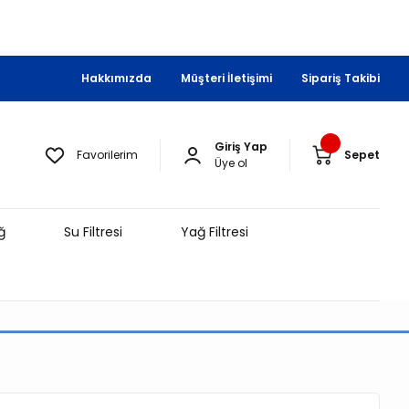
Hakkımızda
Müşteri İletişimi
Sipariş Takibi
Giriş Yap
Favorilerim
Sepet
Üye ol
ğ
Su Filtresi
Yağ Filtresi