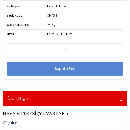
Kategori
Hava Filtresi
Stok Kodu
CH 1319
Garanti Süresi
24 Ay
Fiyat
1.772,52 TL + KDV
Sepete Ekle
Ürün Bilgisi
HAVA FİLTRESİ (YUVARLAK )
Ölçüler