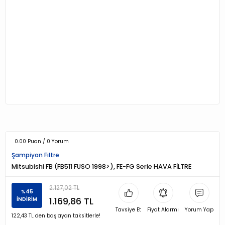
0.00 Puan / 0 Yorum
Şampiyon Filtre
Mitsubishi FB (FB511 FUSO 1998>), FE-FG Serie HAVA FİLTRE
2.127,02 TL
%45
1.169,86 TL
İNDİRİM
Tavsiye Et
Fiyat Alarmı
Yorum Yap
122,43 TL den başlayan taksitlerle!