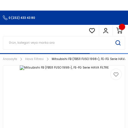
3.500 TL Ve Üzeri Alışverişlerinizde Kargo Ücretsiz !!!!!
0 (232) 433 43 80
Anasayfa
Hava Filtresi
Mitsubishi FB (FB511 FUSO 1998>), FE-FG Serie HAVA 