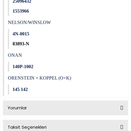
25096432
1553966
NELSON/WINSLOW
4N-0015
83893-N
ONAN
140P-1002
ORENSTEIN + KOPPEL (O+K)
145 142
Yorumlar
Taksit Seçenekleri