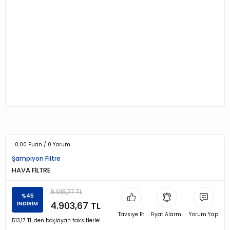
0.00 Puan / 0 Yorum
Şampiyon Filtre
HAVA FİLTRE
8.915,77 TL
%45
4.903,67 TL
İNDİRİM
Tavsiye Et
Fiyat Alarmı
Yorum Yap
513,17 TL den başlayan taksitlerle!